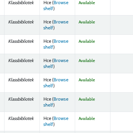
Klassbibliotek
Hce (
Browse
Available
(Opens below)
shelf
)
Klassbibliotek
Hce (
Browse
Available
(Opens below)
shelf
)
Klassbibliotek
Hce (
Browse
Available
(Opens below)
shelf
)
Klassbibliotek
Hce (
Browse
Available
(Opens below)
shelf
)
Klassbibliotek
Hce (
Browse
Available
(Opens below)
shelf
)
Klassbibliotek
Hce (
Browse
Available
(Opens below)
shelf
)
Klassbibliotek
Hce (
Browse
Available
(Opens below)
shelf
)