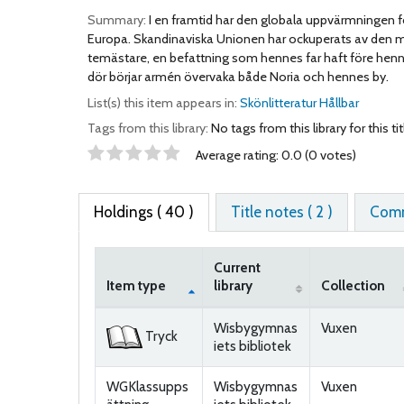
Summary:
I en framtid har den globala uppvärmningen f
Europa. Skandinaviska Unionen har ockuperats av den mäkt
temästare, en befattning som hennes far haft före henne.
dör börjar armén övervaka både Noria och hennes by.
List(s) this item appears in:
Skönlitteratur Hållbar
Tags from this library:
No tags from this library for this tit
Star ratings
Average rating: 0.0 (0 votes)
Holdings
( 40 )
Title notes ( 2 )
Comm
Current
Item type
library
Collection
Holdings
Wisbygymnas
Vuxen
Tryck
iets bibliotek
WGKlassupps
Wisbygymnas
Vuxen