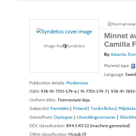
Normal view
Minnet av
Camilla F
Image from Syndetics
By:
Itäranta, Em
Material type:
Language:
Swed
Publication details:
Modernista
ISBN:
978-91-7701-579-6
91-7701-579-7
978-91-7893
Uniform titles:
Teemestarin kirja.
Subject(s):
Framtiden
Finland
Tonårsflickor
Miljökata
Genre/Form:
Dystopier.
Utvecklingsromaner.
Skönlitte
DDC classification:
894.5413 22 (machine generated)
Other classification:
Hceub.01