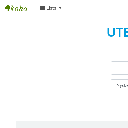
Lists
Koha online
UT