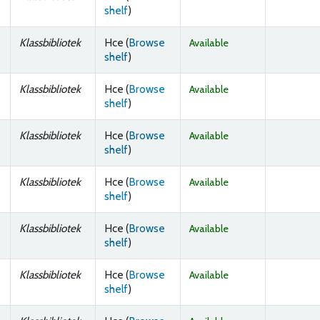
(Opens below)
shelf
)
Klassbibliotek
Hce (
Browse
Available
(Opens below)
shelf
)
Klassbibliotek
Hce (
Browse
Available
(Opens below)
shelf
)
Klassbibliotek
Hce (
Browse
Available
(Opens below)
shelf
)
Klassbibliotek
Hce (
Browse
Available
(Opens below)
shelf
)
Klassbibliotek
Hce (
Browse
Available
(Opens below)
shelf
)
Klassbibliotek
Hce (
Browse
Available
(Opens below)
shelf
)