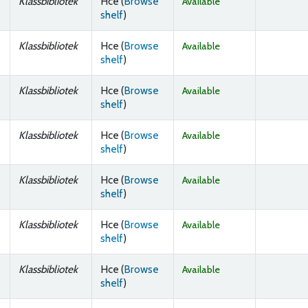
Klassbibliotek
Hce (
Browse
Available
(Opens below)
shelf
)
Klassbibliotek
Hce (
Browse
Available
(Opens below)
shelf
)
Klassbibliotek
Hce (
Browse
Available
(Opens below)
shelf
)
Klassbibliotek
Hce (
Browse
Available
(Opens below)
shelf
)
Klassbibliotek
Hce (
Browse
Available
(Opens below)
shelf
)
Klassbibliotek
Hce (
Browse
Available
(Opens below)
shelf
)
Klassbibliotek
Hce (
Browse
Available
(Opens below)
shelf
)