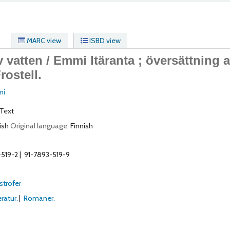
MARC view
ISBD view
 vatten /
Emmi Itäranta ; översättning 
rostell.
mi
Text
ish
Original language:
Finnish
-519-2
91-7893-519-9
strofer
ratur.
Romaner.