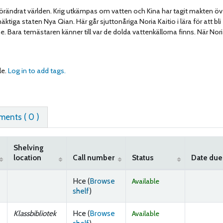
örändrat världen. Krig utkämpas om vatten och Kina har tagit makten öv
iga staten Nya Qian. Här går sjuttonåriga Noria Kaitio i lära för att bli
 Bara temästaren känner till var de dolda vattenkällorna finns. När Nori
le.
Log in to add tags.
ents ( 0 )
Shelving
location
Call number
Status
Date due
Hce (
Browse
Available
(Opens below)
shelf
)
Klassbibliotek
Hce (
Browse
Available
(Opens below)