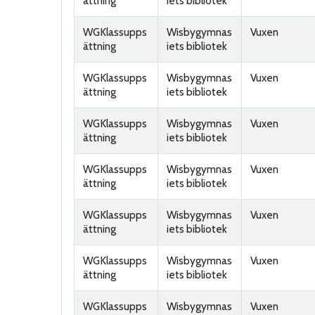
ättning
iets bibliotek
WGKlassupps
Wisbygymnas
Vuxen
ättning
iets bibliotek
WGKlassupps
Wisbygymnas
Vuxen
ättning
iets bibliotek
WGKlassupps
Wisbygymnas
Vuxen
ättning
iets bibliotek
WGKlassupps
Wisbygymnas
Vuxen
ättning
iets bibliotek
WGKlassupps
Wisbygymnas
Vuxen
ättning
iets bibliotek
WGKlassupps
Wisbygymnas
Vuxen
ättning
iets bibliotek
WGKlassupps
Wisbygymnas
Vuxen