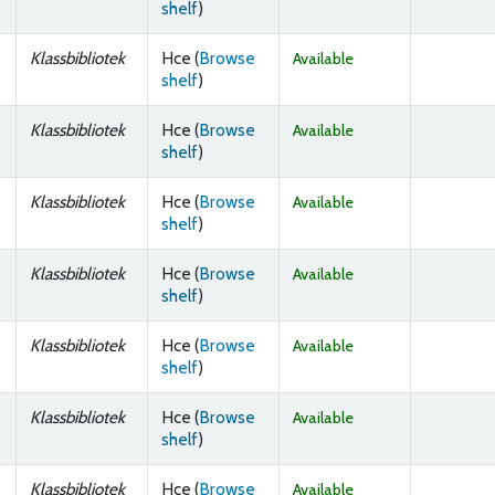
(Opens below)
shelf
)
Klassbibliotek
Hce (
Browse
Available
(Opens below)
shelf
)
Klassbibliotek
Hce (
Browse
Available
(Opens below)
shelf
)
Klassbibliotek
Hce (
Browse
Available
(Opens below)
shelf
)
Klassbibliotek
Hce (
Browse
Available
(Opens below)
shelf
)
Klassbibliotek
Hce (
Browse
Available
(Opens below)
shelf
)
Klassbibliotek
Hce (
Browse
Available
(Opens below)
shelf
)
Klassbibliotek
Hce (
Browse
Available