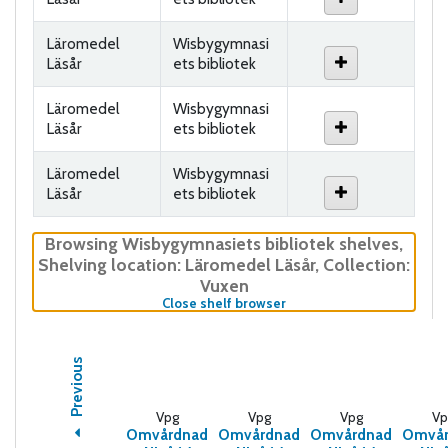
Läromedel
Wisbygymnasi
Läsår
ets bibliotek
Läromedel
Wisbygymnasi
Läsår
ets bibliotek
Läromedel
Wisbygymnasi
Läsår
ets bibliotek
Browsing Wisbygymnasiets bibliotek shelves
,
Shelving location:
Läromedel Läsår,
Collection:
Vuxen
(Hides shelf browser)
Close shelf browser
Previous
Vpg
Vpg
Vpg
Vp
Omvårdnad
Omvårdnad
Omvårdnad
Omvår