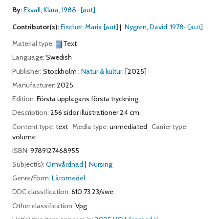
By:
Ekvall, Klara
, 1988-
[aut]
Contributor(s):
Fischer, Maria
[aut]
Nygren, David
, 1978-
[aut]
Material type:
Text
Language:
Swedish
Publisher:
Stockholm :
Natur & kultur,
[2025]
Manufacturer:
2025
Edition:
Första upplagans första tryckning
Description:
256 sidor illustrationer 24 cm
Content type:
text
Media type:
unmediated
Carrier type:
volume
ISBN:
9789127468955
Subject(s):
Omvårdnad
Nursing
Genre/Form:
Läromedel
DDC classification:
610.73 23/swe
Other classification:
Vpg