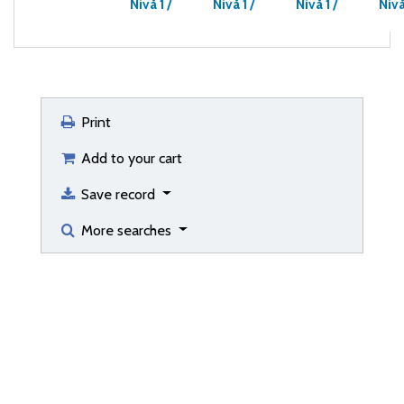
Nivå 1 /
Nivå 1 /
Nivå 1 /
Nivå
Print
Add to your cart
Save record
More searches