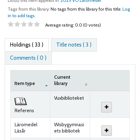
List(s) this item appears in:
2025 VO Läromedel
Tags from this library:
No tags from this library for this title.
Log
in to add tags.
Star ratings
Average rating: 0.0 (0 votes)
Holdings
( 33 )
Title notes ( 3 )
Comments ( 0 )
Current
Item type
library
Holdings
Vuxbiblioteket
Referens
Läromedel
Wisbygymnasi
Läsår
ets bibliotek