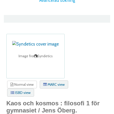
Avancerad sökning
Image from Syndetics
Normal view
MARC view
ISBD view
Kaos och kosmos : filosofi 1 för
gymnasiet /
Jens Öberg.