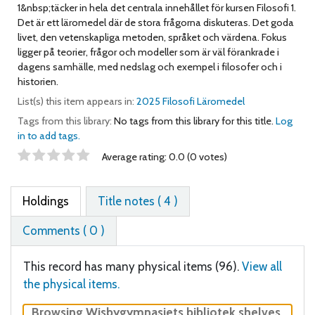
1&nbsp;täcker in hela det centrala innehållet för kursen Filosofi 1.
Det är ett läromedel där de stora frågorna diskuteras. Det goda
livet, den vetenskapliga metoden, språket och värdena. Fokus
ligger på teorier, frågor och modeller som är väl förankrade i
dagens samhälle, med nedslag och exempel i filosofer och i
historien.
List(s) this item appears in:
2025 Filosofi Läromedel
Tags from this library:
No tags from this library for this title.
Log
in to add tags.
Star ratings
Average rating: 0.0 (0 votes)
Holdings
Title notes ( 4 )
Comments ( 0 )
This record has many physical items (96).
View all
the physical items.
Browsing Wisbygymnasiets bibliotek shelves
,