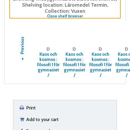
Shelving location:
Läromedel Termin,
Collection: Vuxen
(Hides shelf browser)
Close shelf browser
Previous
D
D
D
D
Kaos och
Kaos och
Kaos och
Kaos 
kosmos :
kosmos :
kosmos :
kosmo
filosofi 1 för
filosofi 1 för
filosofi 1 för
filosofi 
gymnasiet
gymnasiet
gymnasiet
gymna
/
/
/
/
Print
Add to your cart