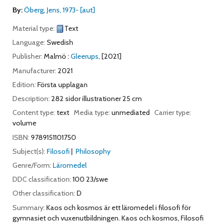
By:
Öberg, Jens
, 1973-
[aut]
Material type:
Text
Language:
Swedish
Publisher:
Malmö :
Gleerups,
[2021]
Manufacturer:
2021
Edition:
Första upplagan
Description:
282 sidor illustrationer 25 cm
Content type:
text
Media type:
unmediated
Carrier type:
volume
ISBN:
9789151101750
Subject(s):
Filosofi
Philosophy
Genre/Form:
Läromedel
DDC classification:
100 23/swe
Other classification:
D
Summary:
Kaos och kosmos är ett läromedel i filosofi för
gymnasiet och vuxenutbildningen. Kaos och kosmos, Filosofi