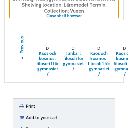
Shelving location:
Läromedel Termin,
Collection: Vuxen
(Hides shelf browser)
Close shelf browser
Previous
D
D
D
D
Kaos och
Tankar :
Kaos och
Kaos 
kosmos :
filosofi för
kosmos :
kosmo
filosofi 1 för
gymnasiet
filosofi 1 för
filosofi 
gymnasiet
/
gymnasiet
gymna
/
/
/
Print
Add to your cart