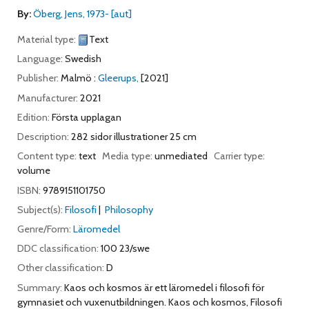
By:
Öberg, Jens
, 1973-
[aut]
Material type:
Text
Language:
Swedish
Publisher:
Malmö :
Gleerups,
[2021]
Manufacturer:
2021
Edition:
Första upplagan
Description:
282 sidor illustrationer 25 cm
Content type:
text
Media type:
unmediated
Carrier type:
volume
ISBN:
9789151101750
Subject(s):
Filosofi
Philosophy
Genre/Form:
Läromedel
DDC classification:
100 23/swe
Other classification:
D
Summary:
Kaos och kosmos är ett läromedel i filosofi för
gymnasiet och vuxenutbildningen. Kaos och kosmos, Filosofi