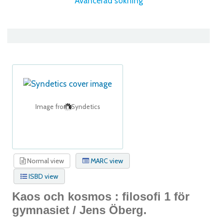
Avancerad sökning
Image from Syndetics
Normal view
MARC view
ISBD view
Kaos och kosmos : filosofi 1 för
gymnasiet /
Jens Öberg.