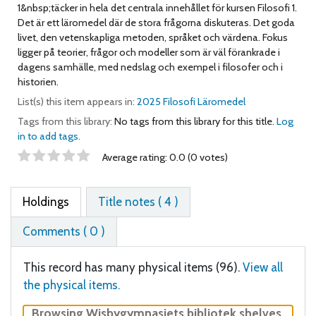
1&nbsp;täcker in hela det centrala innehållet för kursen Filosofi 1.
Det är ett läromedel där de stora frågorna diskuteras. Det goda
livet, den vetenskapliga metoden, språket och värdena. Fokus
ligger på teorier, frågor och modeller som är väl förankrade i
dagens samhälle, med nedslag och exempel i filosofer och i
historien.
List(s) this item appears in:
2025 Filosofi Läromedel
Tags from this library:
No tags from this library for this title.
Log
in to add tags.
Star ratings
Average rating: 0.0 (0 votes)
Holdings
Title notes ( 4 )
Comments ( 0 )
This record has many physical items (96).
View all
the physical items.
Browsing Wisbygymnasiets bibliotek shelves
,