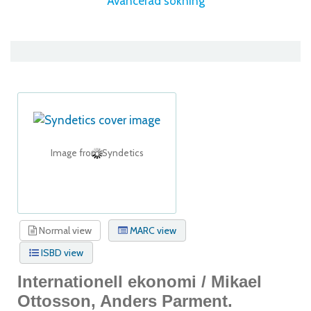
Avancerad sökning
Image from Syndetics
Normal view
MARC view
ISBD view
Internationell ekonomi /
Mikael
Ottosson, Anders Parment.