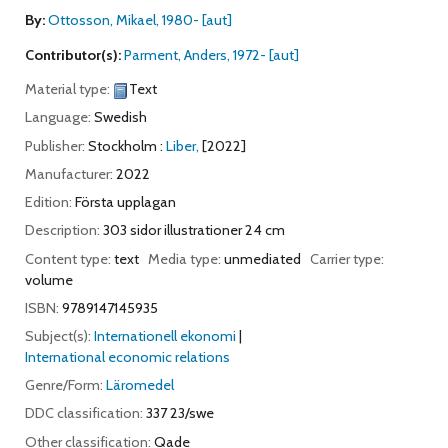
By:
Ottosson, Mikael
, 1980-
[aut]
Contributor(s):
Parment, Anders
, 1972-
[aut]
Material type:
Text
Language:
Swedish
Publisher:
Stockholm :
Liber,
[2022]
Manufacturer:
2022
Edition:
Första upplagan
Description:
303 sidor illustrationer 24 cm
Content type:
text
Media type:
unmediated
Carrier type:
volume
ISBN:
9789147145935
Subject(s):
Internationell ekonomi
International economic relations
Genre/Form:
Läromedel
DDC classification:
337 23/swe
Other classification:
Qade