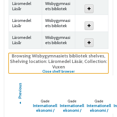
Läromedel
Wisbygymnasi
Läsår
ets bibliotek
Läromedel
Wisbygymnasi
Läsår
ets bibliotek
Läromedel
Wisbygymnasi
Läsår
ets bibliotek
Browsing Wisbygymnasiets bibliotek shelves
,
Shelving location:
Läromedel Läsår,
Collection:
Vuxen
(Hides shelf browser)
Close shelf browser
Previous
Qade
Qade
Qade
Internationell
Internationell
Internationell
I
ekonomi /
ekonomi /
ekonomi /