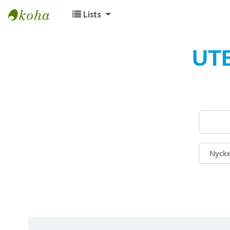
Lists
Koha online
UT