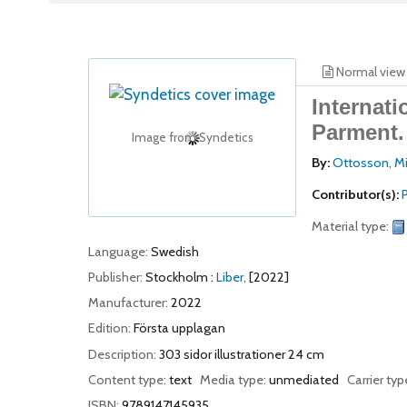
Normal view
Internati
Parment.
Image from Syndetics
By:
Ottosson, Mi
Contributor(s):
Material type:
Language:
Swedish
Publisher:
Stockholm :
Liber,
[2022]
Manufacturer:
2022
Edition:
Första upplagan
Description:
303 sidor illustrationer 24 cm
Content type:
text
Media type:
unmediated
Carrier typ
ISBN:
9789147145935