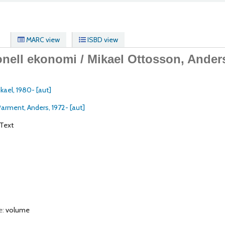
MARC view
ISBD view
onell ekonomi /
Mikael Ottosson, Ander
kael
, 1980-
[aut]
Parment, Anders
, 1972-
[aut]
Text
e:
volume