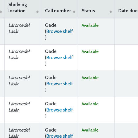
Shelving
location
Call number
Status
Date due
Läromedel
Qade
Available
Läsår
(
Browse shelf
(Opens below)
)
Läromedel
Qade
Available
Läsår
(
Browse shelf
(Opens below)
)
Läromedel
Qade
Available
Läsår
(
Browse shelf
(Opens below)
)
Läromedel
Qade
Available
Läsår
(
Browse shelf
(Opens below)
)
Läromedel
Qade
Available
Läsår
(
Browse shelf