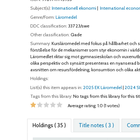
Subject(s):
Internationell ekonomi
International econom
Genre/Form:
Läromedel
DDC classification:
337 23/swe
Other classification:
Qade
Summary:
Kursläromedel med fokus på hållbarhet och s
förståelse för de mekanismer som styr ekonomin i värl
Läromedlet riktar sig mot gymnasieskolan och vuxenutb
olika perspektiv och synsätt presenteras en nyanserad bil
avsnitten om resursfördelning, konsumtion och olika akt
Holdings:
List(s) this item appears in:
2025 EK Läromedel
|
2024 S
Tags from this library:
No tags from this library for this tit
Star ratings
Average rating: 1.0 (1 votes)
Holdings
( 35 )
Title notes ( 3 )
Comme