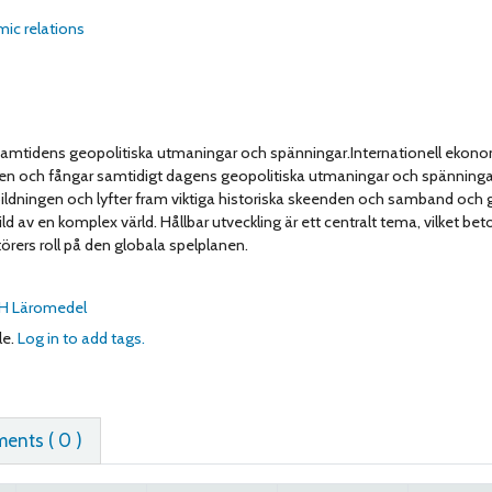
ic relations
amtidens geopolitiska utmaningar och spänningar.Internationell ekono
den och fångar samtidigt dagens geopolitiska utmaningar och spänninga
ildningen och lyfter fram viktiga historiska skeenden och samband oc
d av en komplex värld. Hållbar utveckling är ett centralt tema, vilket bet
örers roll på den globala spelplanen.
H Läromedel
le.
Log in to add tags.
nts ( 0 )