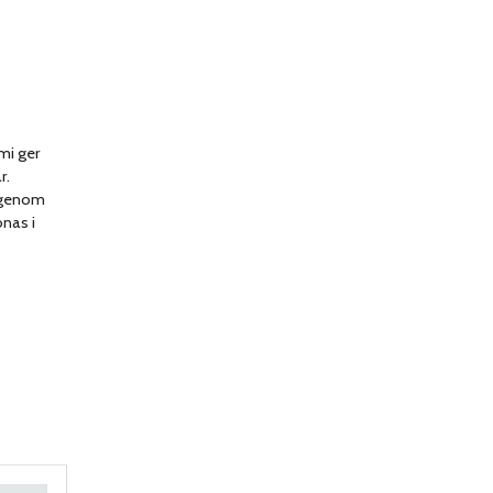
mi ger
r.
h genom
onas i