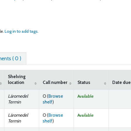
le.
Log in to add tags.
nts ( 0 )
Shelving
location
Call number
Status
Date due
Läromedel
O (
Browse
Available
(Opens below)
Termin
shelf
)
Läromedel
O (
Browse
Available
(Opens below)
Termin
shelf
)