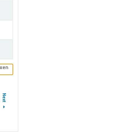
uxen
Next