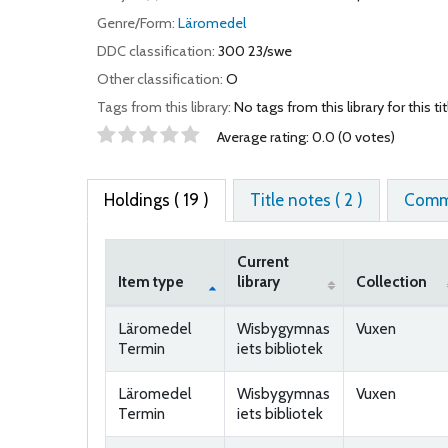
Genre/Form:
Läromedel
DDC classification:
300 23/swe
Other classification:
O
Tags from this library:
No tags from this library for this tit
Star ratings
Average rating: 0.0 (0 votes)
Holdings
( 19 )
Title notes ( 2 )
Comme
Current
Item type
library
Collection
Holdings
Läromedel
Wisbygymnas
Vuxen
Termin
iets bibliotek
Läromedel
Wisbygymnas
Vuxen
Termin
iets bibliotek