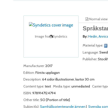
Normal view
Språksta
By:
Hedin, Annic
Image from Syndetics
Material type:
Language:
Swed
Publisher:
Stock
Manufacturer:
2017
Edition:
Första upplagan
Description:
64 sidor illustrationer, kartor 30 cm
Content type:
text
Media type:
unmediated
Carrier typ
ISBN:
9789147124794
Other title:
SO [Portion of title]
Subject(s):
Samhällsorienterande ämnen
Svenska som