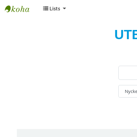
Lists
Koha online
UT