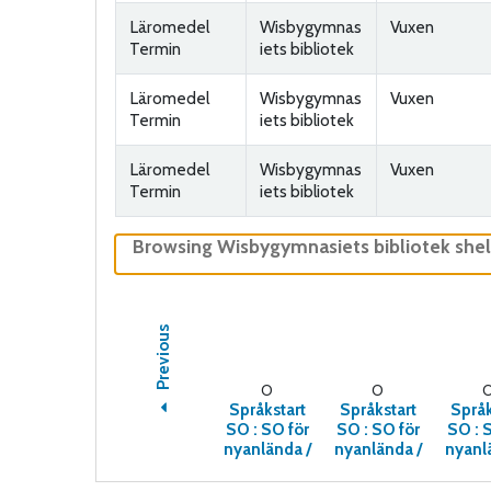
Läromedel
Wisbygymnas
Vuxen
Termin
iets bibliotek
Läromedel
Wisbygymnas
Vuxen
Termin
iets bibliotek
Läromedel
Wisbygymnas
Vuxen
Termin
iets bibliotek
Browsing Wisbygymnasiets bibliotek she
Previous
O
O
Språkstart
Språkstart
Språk
SO :
SO för
SO :
SO för
SO :
S
nyanlända /
nyanlända /
nyanl