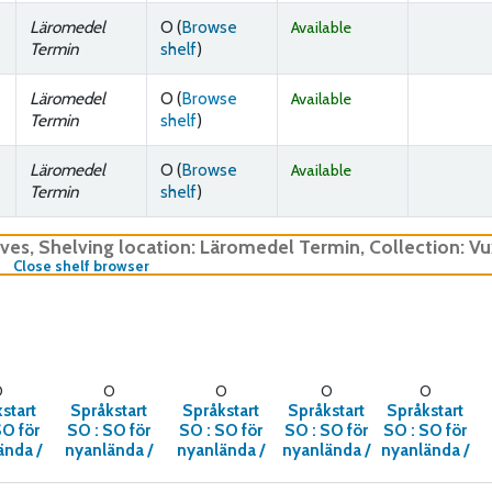
Läromedel
O (
Browse
Available
(Opens below)
Termin
shelf
)
Läromedel
O (
Browse
Available
(Opens below)
Termin
shelf
)
Läromedel
O (
Browse
Available
(Opens below)
Termin
shelf
)
lves
,
Shelving location:
Läromedel Termin,
Collection: V
(Hides shelf browser)
Close shelf browser
O
O
O
O
O
start
Språkstart
Språkstart
Språkstart
Språkstart
O för
SO :
SO för
SO :
SO för
SO :
SO för
SO :
SO för
ända /
nyanlända /
nyanlända /
nyanlända /
nyanlända /