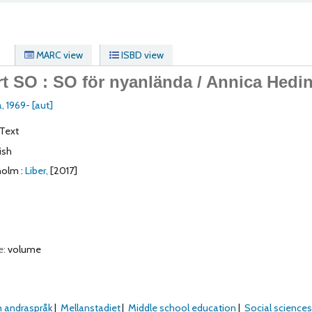
MARC view
ISBD view
rt SO : SO för nyanlända /
Annica Hedin
a
, 1969-
[aut]
Text
ish
holm :
Liber,
[2017]
e:
volume
 andraspråk
Mellanstadiet
Middle school education
Social sciences