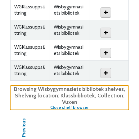
WGKlassuppsä
Wisbygymnasi
ttning
ets bibliotek
WGKlassuppsä
Wisbygymnasi
ttning
ets bibliotek
WGKlassuppsä
Wisbygymnasi
ttning
ets bibliotek
WGKlassuppsä
Wisbygymnasi
ttning
ets bibliotek
Browsing Wisbygymnasiets bibliotek shelves
,
Shelving location:
Klassbibliotek,
Collection:
Vuxen
(Hides shelf browser)
Close shelf browser
Previous