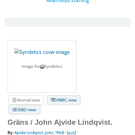
Avancerad sökning
Image from Syndetics
Normal view
MARC view
ISBD view
Gräns /
John Ajvide Lindqvist.
By:
Ajvide Lindqvist, John
, 1968-
[aut]