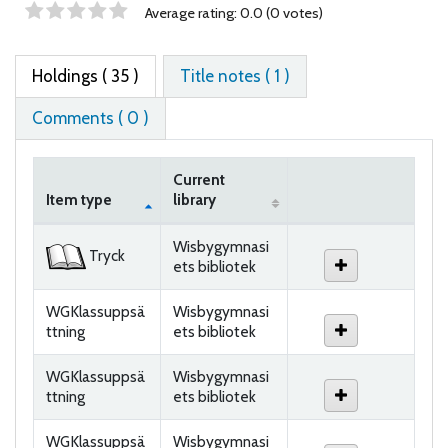
Star ratings
Average rating: 0.0 (0 votes)
Holdings
( 35 )
Title notes ( 1 )
Comments ( 0 )
Current
Item type
library
Holdings
Wisbygymnasi
Tryck
ets bibliotek
WGKlassuppsä
Wisbygymnasi
ttning
ets bibliotek
WGKlassuppsä
Wisbygymnasi
ttning
ets bibliotek
WGKlassuppsä
Wisbygymnasi