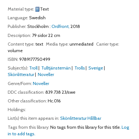
Material type:
Text
Language:
Swedish
Publisher:
Stockholm :
Ordfront,
2018
Description:
79 sidor 22 cm
Content type:
text
Media type:
unmediated
Carrier type:
volume
ISBN:
9789177750499
Subject(s):
Troll
Tulltjänstemän
Trolls
Sverige
Skönlitteratur
Noveller
Genre/Form:
Noveller
DDC classification:
839.738 23/swe
Other classification:
Hc.016
Holdings:
List(s) this item appears in:
Skönlitteratur Hållbar
Tags from this library:
No tags from this library for this title.
Log
in to add tags.