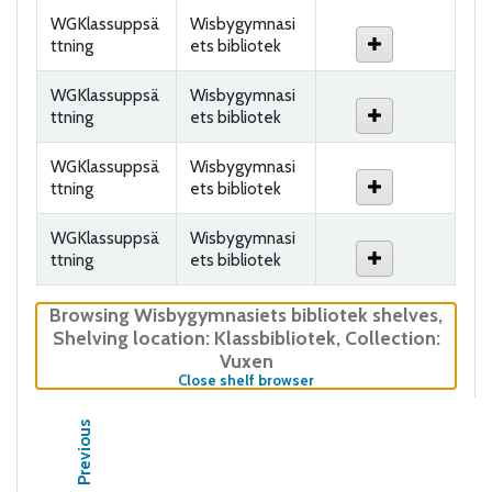
WGKlassuppsä
Wisbygymnasi
ttning
ets bibliotek
WGKlassuppsä
Wisbygymnasi
ttning
ets bibliotek
WGKlassuppsä
Wisbygymnasi
ttning
ets bibliotek
WGKlassuppsä
Wisbygymnasi
ttning
ets bibliotek
Browsing Wisbygymnasiets bibliotek shelves
,
Shelving location:
Klassbibliotek,
Collection:
Vuxen
(Hides shelf browser)
Close shelf browser
Previous