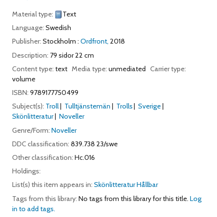
Material type:
Text
Language:
Swedish
Publisher:
Stockholm :
Ordfront,
2018
Description:
79 sidor 22 cm
Content type:
text
Media type:
unmediated
Carrier type:
volume
ISBN:
9789177750499
Subject(s):
Troll
Tulltjänstemän
Trolls
Sverige
Skönlitteratur
Noveller
Genre/Form:
Noveller
DDC classification:
839.738 23/swe
Other classification:
Hc.016
Holdings:
List(s) this item appears in:
Skönlitteratur Hållbar
Tags from this library:
No tags from this library for this title.
Log
in to add tags.