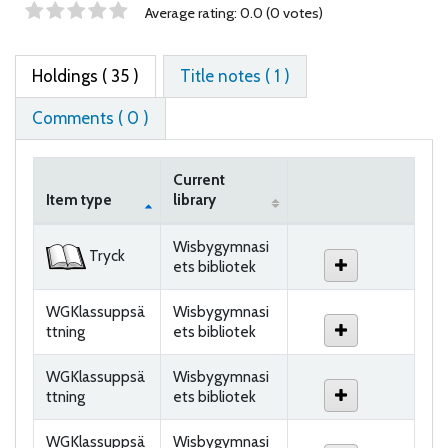
Star ratings
Average rating: 0.0 (0 votes)
Holdings
( 35 )
Title notes ( 1 )
Comments ( 0 )
Current
Item type
library
Holdings
Wisbygymnasi
Tryck
ets bibliotek
WGKlassuppsä
Wisbygymnasi
ttning
ets bibliotek
WGKlassuppsä
Wisbygymnasi
ttning
ets bibliotek
WGKlassuppsä
Wisbygymnasi