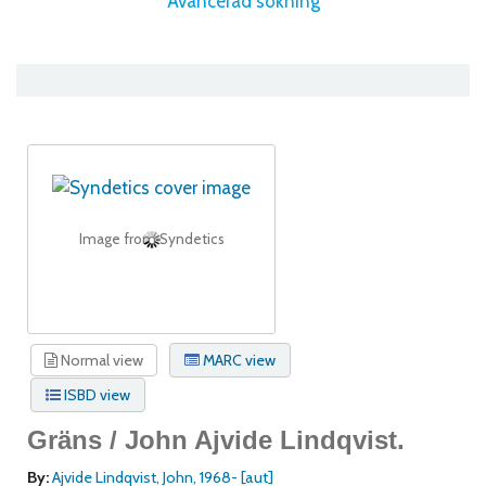
Avancerad sökning
Image from Syndetics
Normal view
MARC view
ISBD view
Gräns /
John Ajvide Lindqvist.
By:
Ajvide Lindqvist, John
, 1968-
[aut]