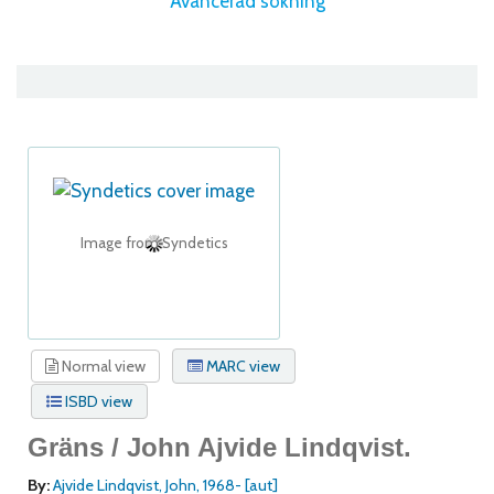
Avancerad sökning
Image from Syndetics
Normal view
MARC view
ISBD view
Gräns /
John Ajvide Lindqvist.
By:
Ajvide Lindqvist, John
, 1968-
[aut]