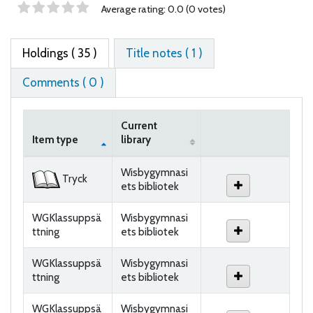
Star ratings
Average rating: 0.0 (0 votes)
Holdings
( 35 )
Title notes ( 1 )
Comments ( 0 )
Current
Item type
library
Holdings
Wisbygymnasi
Tryck
ets bibliotek
WGKlassuppsä
Wisbygymnasi
ttning
ets bibliotek
WGKlassuppsä
Wisbygymnasi
ttning
ets bibliotek
WGKlassuppsä
Wisbygymnasi