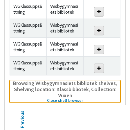
WGKlassuppsä
Wisbygymnasi
ttning
ets bibliotek
WGKlassuppsä
Wisbygymnasi
ttning
ets bibliotek
WGKlassuppsä
Wisbygymnasi
ttning
ets bibliotek
WGKlassuppsä
Wisbygymnasi
ttning
ets bibliotek
Browsing Wisbygymnasiets bibliotek shelves
,
Shelving location:
Klassbibliotek,
Collection:
Vuxen
(Hides shelf browser)
Close shelf browser
Previous