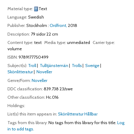
Material type:
Text
Language:
Swedish
Publisher:
Stockholm :
Ordfront,
2018
Description:
79 sidor 22 cm
Content type:
text
Media type:
unmediated
Carrier type:
volume
ISBN:
9789177750499
Subject(s):
Troll
Tulltjänstemän
Trolls
Sverige
Skönlitteratur
Noveller
Genre/Form:
Noveller
DDC classification:
839.738 23/swe
Other classification:
Hc.016
Holdings:
List(s) this item appears in:
Skönlitteratur Hållbar
Tags from this library:
No tags from this library for this title.
Log
in to add tags.