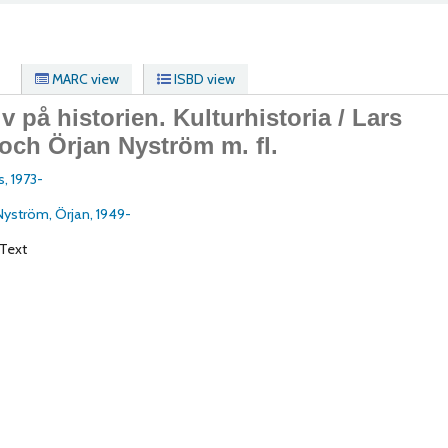
MARC view
ISBD view
v på historien. Kulturhistoria /
Lars
och Örjan Nyström m. fl.
s
, 1973-
Nyström, Örjan
, 1949-
Text