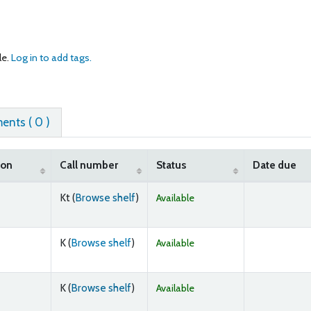
le.
Log in to add tags.
nts ( 0 )
ion
Call number
Status
Date due
(Opens below)
Kt (
Browse shelf
)
Available
(Opens below)
K (
Browse shelf
)
Available
(Opens below)
K (
Browse shelf
)
Available