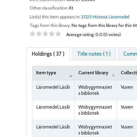
Other classification:
Kt
List(s) this item appears in:
2025 Historia Läromedel
Tags from this library:
No tags from this library for this tit
Star ratings
Average rating: 0.0 (0 votes)
Holdings
( 37 )
Title notes ( 1 )
Comme
Item type
Current library
Collect
Holdings
Läromedel Läsår
Wisbygymnasiet
Vuxen
s bibliotek
Läromedel Läsår
Wisbygymnasiet
Vuxen
s bibliotek
Läromedel Läsår
Wisbygymnasiet
Vuxen
s bibliotek