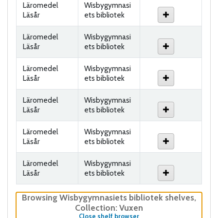
Läromedel
Wisbygymnasi
Läsår
ets bibliotek
Läromedel
Wisbygymnasi
Läsår
ets bibliotek
Läromedel
Wisbygymnasi
Läsår
ets bibliotek
Läromedel
Wisbygymnasi
Läsår
ets bibliotek
Läromedel
Wisbygymnasi
Läsår
ets bibliotek
Läromedel
Wisbygymnasi
Läsår
ets bibliotek
Browsing Wisbygymnasiets bibliotek shelves
,
Collection: Vuxen
(Hides shelf browser)
Close shelf browser