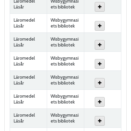
Läromedel
Wisbygymnasi
Läsår
ets bibliotek
Läromedel
Wisbygymnasi
Läsår
ets bibliotek
Läromedel
Wisbygymnasi
Läsår
ets bibliotek
Läromedel
Wisbygymnasi
Läsår
ets bibliotek
Läromedel
Wisbygymnasi
Läsår
ets bibliotek
Läromedel
Wisbygymnasi
Läsår
ets bibliotek
Läromedel
Wisbygymnasi
Läsår
ets bibliotek