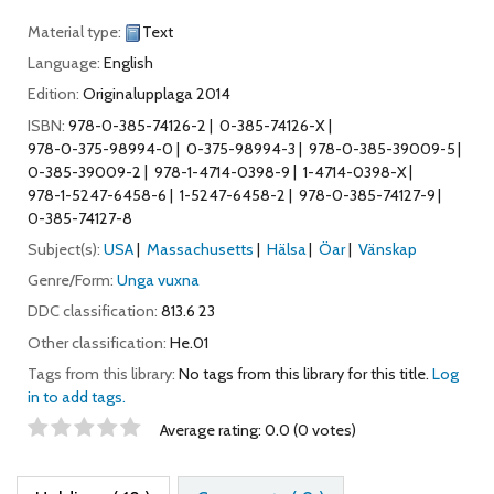
Material type:
Text
Language:
English
Edition:
Originalupplaga 2014
ISBN:
978-0-385-74126-2
0-385-74126-X
978-0-375-98994-0
0-375-98994-3
978-0-385-39009-5
0-385-39009-2
978-1-4714-0398-9
1-4714-0398-X
978-1-5247-6458-6
1-5247-6458-2
978-0-385-74127-9
0-385-74127-8
Subject(s):
USA
Massachusetts
Hälsa
Öar
Vänskap
Genre/Form:
Unga vuxna
DDC classification:
813.6 23
Other classification:
He.01
Tags from this library:
No tags from this library for this title.
Log
in to add tags.
Star ratings
Average rating: 0.0 (0 votes)