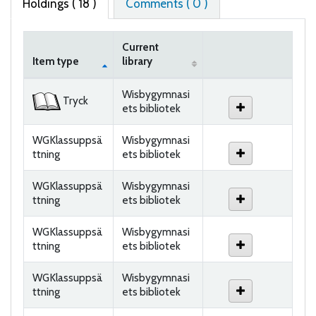
Holdings
( 18 )
Comments ( 0 )
Current
Item type
library
Holdings
Wisbygymnasi
Tryck
ets bibliotek
WGKlassuppsä
Wisbygymnasi
ttning
ets bibliotek
WGKlassuppsä
Wisbygymnasi
ttning
ets bibliotek
WGKlassuppsä
Wisbygymnasi
ttning
ets bibliotek
WGKlassuppsä
Wisbygymnasi
ttning
ets bibliotek