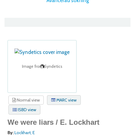
Avancerad sökning
Image from Syndetics
Normal view
MARC view
ISBD view
We were liars /
E. Lockhart
By:
Lockhart, E