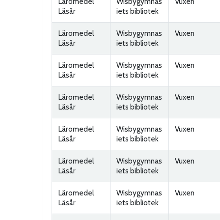
Läromedel
Wisbygymnas
Vuxen
Läsår
iets bibliotek
Läromedel
Wisbygymnas
Vuxen
Läsår
iets bibliotek
Läromedel
Wisbygymnas
Vuxen
Läsår
iets bibliotek
Läromedel
Wisbygymnas
Vuxen
Läsår
iets bibliotek
Läromedel
Wisbygymnas
Vuxen
Läsår
iets bibliotek
Läromedel
Wisbygymnas
Vuxen
Läsår
iets bibliotek
Läromedel
Wisbygymnas
Vuxen
Läsår
iets bibliotek