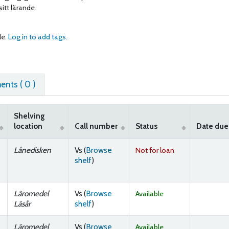
itt lärande.
le.
Log in to add tags.
nts ( 0 )
Shelving
location
Call number
Status
Date due
Lånedisken
Vs (
Browse
Not for loan
(Opens below)
shelf
)
Läromedel
Vs (
Browse
Available
(Opens below)
Läsår
shelf
)
Läromedel
Vs (
Browse
Available