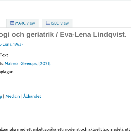
MARC view
ISBD view
gi och geriatrik /
Eva-Lena Lindqvist.
va-Lena
, 1963-
Text
ls:
Malmö :
Gleerups,
[2021].
pplagan
gi
Medicin
Åldrandet
 tillgänglig med ett enkelt språkâ ett modernt och aktuellt läromedelâ ett