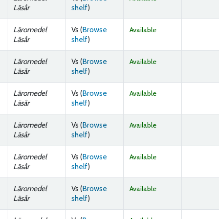
(Opens below)
Läsår
shelf
)
Läromedel
Vs (
Browse
Available
(Opens below)
Läsår
shelf
)
Läromedel
Vs (
Browse
Available
(Opens below)
Läsår
shelf
)
Läromedel
Vs (
Browse
Available
(Opens below)
Läsår
shelf
)
Läromedel
Vs (
Browse
Available
(Opens below)
Läsår
shelf
)
Läromedel
Vs (
Browse
Available
(Opens below)
Läsår
shelf
)
Läromedel
Vs (
Browse
Available
(Opens below)
Läsår
shelf
)