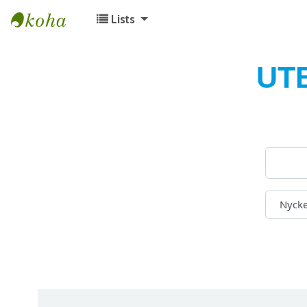
Lists
Koha online
UT