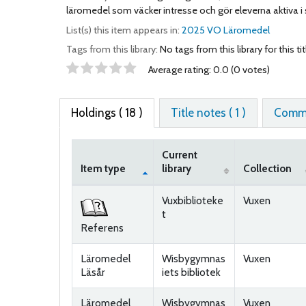
läromedel som väcker intresse och gör eleverna aktiva i s
List(s) this item appears in:
2025 VO Läromedel
Tags from this library:
No tags from this library for this tit
Star ratings
Average rating: 0.0 (0 votes)
Holdings
( 18 )
Title notes ( 1 )
Comme
Current
Item type
library
Collection
Holdings
Vuxbiblioteke
Vuxen
t
Referens
Läromedel
Wisbygymnas
Vuxen
Läsår
iets bibliotek
Läromedel
Wisbygymnas
Vuxen