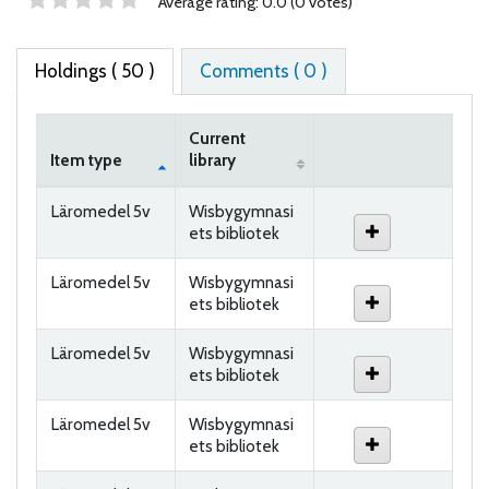
Star ratings
Average rating: 0.0 (0 votes)
Holdings
( 50 )
Comments ( 0 )
Current
Item type
library
Holdings
Läromedel 5v
Wisbygymnasi
ets bibliotek
Läromedel 5v
Wisbygymnasi
ets bibliotek
Läromedel 5v
Wisbygymnasi
ets bibliotek
Läromedel 5v
Wisbygymnasi
ets bibliotek