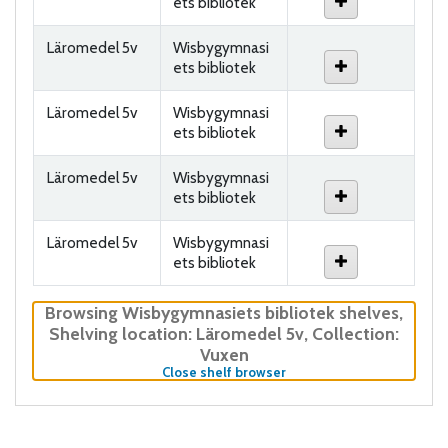
ets bibliotek
Läromedel 5v
Wisbygymnasi
ets bibliotek
Läromedel 5v
Wisbygymnasi
ets bibliotek
Läromedel 5v
Wisbygymnasi
ets bibliotek
Läromedel 5v
Wisbygymnasi
ets bibliotek
Browsing Wisbygymnasiets bibliotek shelves
,
Shelving location:
Läromedel 5v,
Collection:
Vuxen
(Hides shelf browser)
Close shelf browser