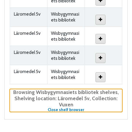
ets bibliotek
Läromedel 5v
Wisbygymnasi
ets bibliotek
Läromedel 5v
Wisbygymnasi
ets bibliotek
Läromedel 5v
Wisbygymnasi
ets bibliotek
Läromedel 5v
Wisbygymnasi
ets bibliotek
Browsing Wisbygymnasiets bibliotek shelves
,
Shelving location:
Läromedel 5v,
Collection:
Vuxen
(Hides shelf browser)
Close shelf browser