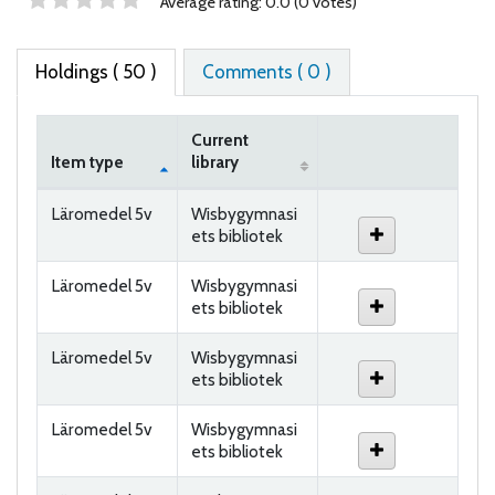
Star ratings
Average rating: 0.0 (0 votes)
Holdings
( 50 )
Comments ( 0 )
Current
Item type
library
Holdings
Läromedel 5v
Wisbygymnasi
ets bibliotek
Läromedel 5v
Wisbygymnasi
ets bibliotek
Läromedel 5v
Wisbygymnasi
ets bibliotek
Läromedel 5v
Wisbygymnasi
ets bibliotek