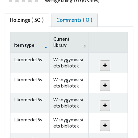
Star ratings
Average rating: 0.0 (0 votes)
Holdings
( 50 )
Comments ( 0 )
Current
Item type
library
Holdings
Läromedel 5v
Wisbygymnasi
ets bibliotek
Läromedel 5v
Wisbygymnasi
ets bibliotek
Läromedel 5v
Wisbygymnasi
ets bibliotek
Läromedel 5v
Wisbygymnasi
ets bibliotek