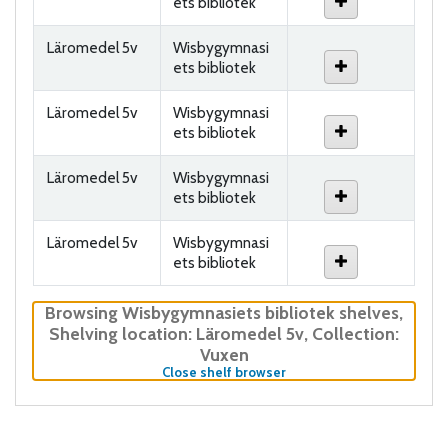
ets bibliotek
Läromedel 5v
Wisbygymnasi
ets bibliotek
Läromedel 5v
Wisbygymnasi
ets bibliotek
Läromedel 5v
Wisbygymnasi
ets bibliotek
Läromedel 5v
Wisbygymnasi
ets bibliotek
Browsing Wisbygymnasiets bibliotek shelves
,
Shelving location:
Läromedel 5v,
Collection:
Vuxen
(Hides shelf browser)
Close shelf browser