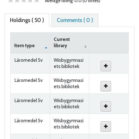
Star ratings
Average rating: 0.0 (0 votes)
Holdings
( 50 )
Comments ( 0 )
Current
Item type
library
Holdings
Läromedel 5v
Wisbygymnasi
ets bibliotek
Läromedel 5v
Wisbygymnasi
ets bibliotek
Läromedel 5v
Wisbygymnasi
ets bibliotek
Läromedel 5v
Wisbygymnasi
ets bibliotek