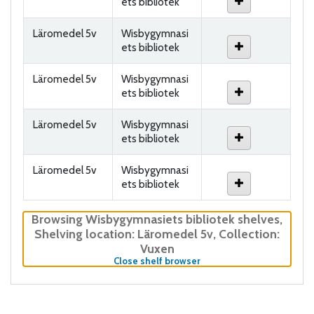
ets bibliotek
Läromedel 5v
Wisbygymnasi
ets bibliotek
Läromedel 5v
Wisbygymnasi
ets bibliotek
Läromedel 5v
Wisbygymnasi
ets bibliotek
Läromedel 5v
Wisbygymnasi
ets bibliotek
Browsing Wisbygymnasiets bibliotek shelves
,
Shelving location:
Läromedel 5v,
Collection:
Vuxen
(Hides shelf browser)
Close shelf browser