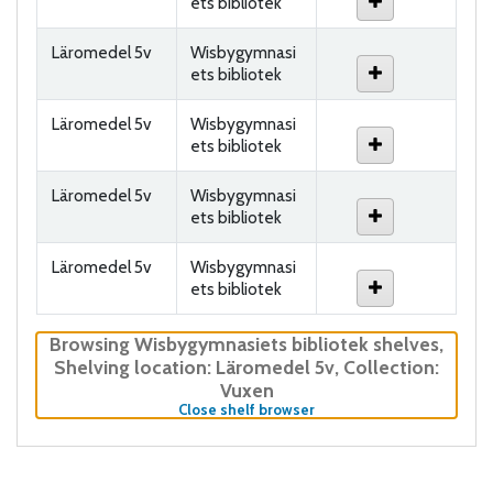
ets bibliotek
Läromedel 5v
Wisbygymnasi
ets bibliotek
Läromedel 5v
Wisbygymnasi
ets bibliotek
Läromedel 5v
Wisbygymnasi
ets bibliotek
Läromedel 5v
Wisbygymnasi
ets bibliotek
Browsing Wisbygymnasiets bibliotek shelves
,
Shelving location:
Läromedel 5v,
Collection:
Vuxen
(Hides shelf browser)
Close shelf browser