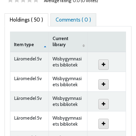
Star ratings
Average rating: 0.0 (0 votes)
Holdings
( 50 )
Comments ( 0 )
Current
Item type
library
Holdings
Läromedel 5v
Wisbygymnasi
ets bibliotek
Läromedel 5v
Wisbygymnasi
ets bibliotek
Läromedel 5v
Wisbygymnasi
ets bibliotek
Läromedel 5v
Wisbygymnasi
ets bibliotek