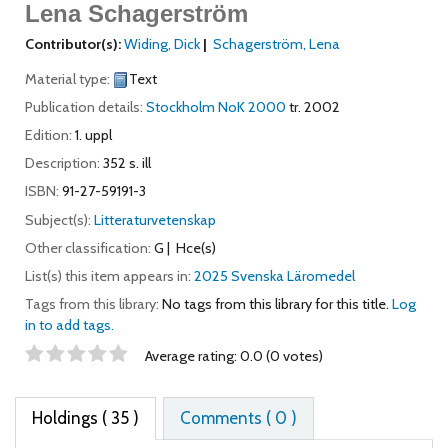
Lena Schagerström
Contributor(s):
Widing, Dick
Schagerström, Lena
Material type:
Text
Publication details:
Stockholm
NoK
2000
tr. 2002
Edition:
1. uppl
Description:
352 s. ill
ISBN:
91-27-59191-3
Subject(s):
Litteraturvetenskap
Other classification:
G
Hce(s)
List(s) this item appears in:
2025 Svenska Läromedel
Tags from this library:
No tags from this library for this title.
Log
in to add tags.
Star ratings
Average rating: 0.0 (0 votes)
Holdings
( 35 )
Comments ( 0 )