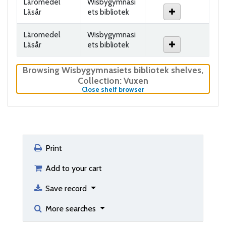
Läromedel
Wisbygymnasi
Läsår
ets bibliotek
Läromedel
Wisbygymnasi
Läsår
ets bibliotek
Browsing Wisbygymnasiets bibliotek shelves
,
Collection: Vuxen
(Hides shelf browser)
Close shelf browser
Print
Add to your cart
Save record
More searches