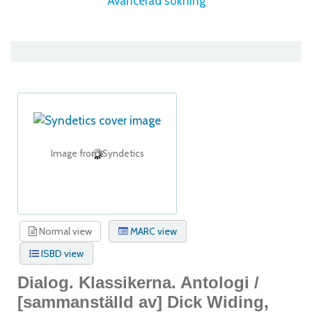
Avancerad sökning
Image from Syndetics
Normal view
MARC view
ISBD view
Dialog. Klassikerna. Antologi /
[sammanställd av] Dick Widing,