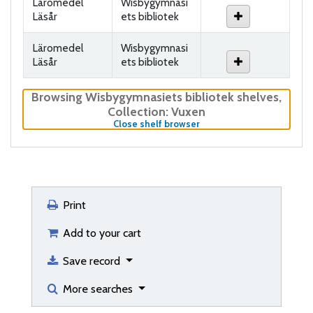
Läromedel
Wisbygymnasi
Läsår
ets bibliotek
Läromedel
Wisbygymnasi
Läsår
ets bibliotek
Browsing Wisbygymnasiets bibliotek shelves
,
Collection: Vuxen
(Hides shelf browser)
Close shelf browser
Print
Add to your cart
Save record
More searches