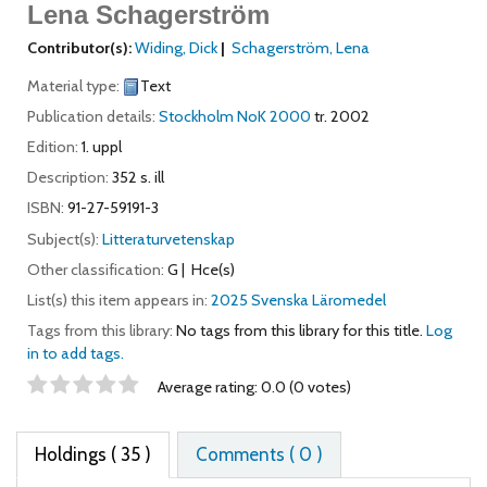
Lena Schagerström
Contributor(s):
Widing, Dick
Schagerström, Lena
Material type:
Text
Publication details:
Stockholm
NoK
2000
tr. 2002
Edition:
1. uppl
Description:
352 s. ill
ISBN:
91-27-59191-3
Subject(s):
Litteraturvetenskap
Other classification:
G
Hce(s)
List(s) this item appears in:
2025 Svenska Läromedel
Tags from this library:
No tags from this library for this title.
Log
in to add tags.
Star ratings
Average rating: 0.0 (0 votes)
Holdings
( 35 )
Comments ( 0 )