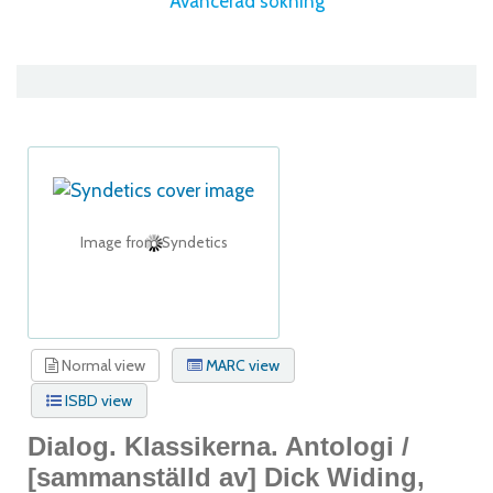
Avancerad sökning
Image from Syndetics
Normal view
MARC view
ISBD view
Dialog. Klassikerna. Antologi /
[sammanställd av] Dick Widing,