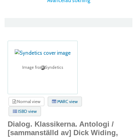
Avancerad sökning
Image from Syndetics
Normal view
MARC view
ISBD view
Dialog. Klassikerna. Antologi /
[sammanställd av] Dick Widing,