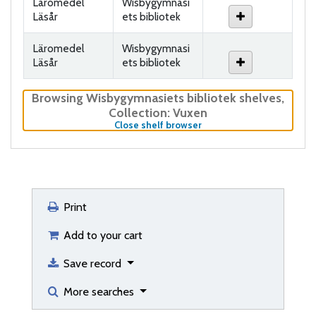
Läromedel
Wisbygymnasi
Läsår
ets bibliotek
Läromedel
Wisbygymnasi
Läsår
ets bibliotek
Browsing Wisbygymnasiets bibliotek shelves
,
Collection: Vuxen
(Hides shelf browser)
Close shelf browser
Print
Add to your cart
Save record
More searches