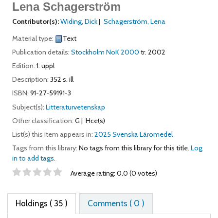
Lena Schagerström
Contributor(s):
Widing, Dick
Schagerström, Lena
Material type:
Text
Publication details:
Stockholm
NoK
2000
tr. 2002
Edition:
1. uppl
Description:
352 s. ill
ISBN:
91-27-59191-3
Subject(s):
Litteraturvetenskap
Other classification:
G
Hce(s)
List(s) this item appears in:
2025 Svenska Läromedel
Tags from this library:
No tags from this library for this title.
Log
in to add tags.
Star ratings
Average rating: 0.0 (0 votes)
Holdings
( 35 )
Comments ( 0 )