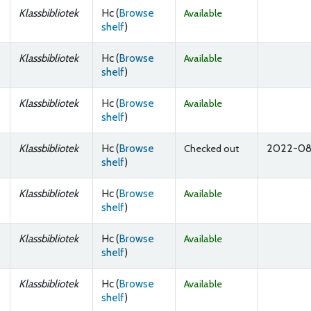
Klassbibliotek
Hc (
Browse
Available
(Opens below)
shelf
)
Klassbibliotek
Hc (
Browse
Available
(Opens below)
shelf
)
Klassbibliotek
Hc (
Browse
Available
(Opens below)
shelf
)
Klassbibliotek
Hc (
Browse
2022-08
Checked out
(Opens below)
shelf
)
Klassbibliotek
Hc (
Browse
Available
(Opens below)
shelf
)
Klassbibliotek
Hc (
Browse
Available
(Opens below)
shelf
)
Klassbibliotek
Hc (
Browse
Available
(Opens below)
shelf
)