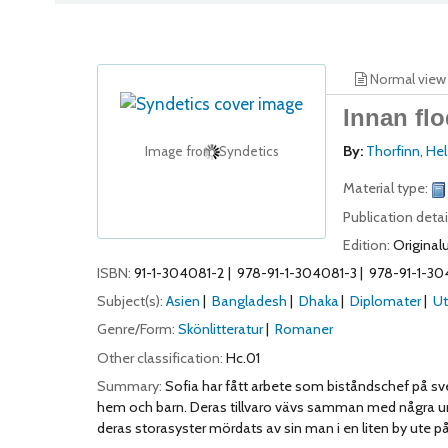
Normal view
Innan flo
By:
Thorfinn, He
Image from Syndetics
Material type:
Publication detai
Edition:
Original
ISBN:
91-1-304081-2
978-91-1-304081-3
978-91-1-30
Subject(s):
Asien
Bangladesh
Dhaka
Diplomater
Ut
Genre/Form:
Skönlitteratur
Romaner
Other classification:
Hc.01
Summary:
Sofia har fått arbete som biståndschef på s
hem och barn. Deras tillvaro vävs samman med några unga s
deras storasyster mördats av sin man i en liten by ute 