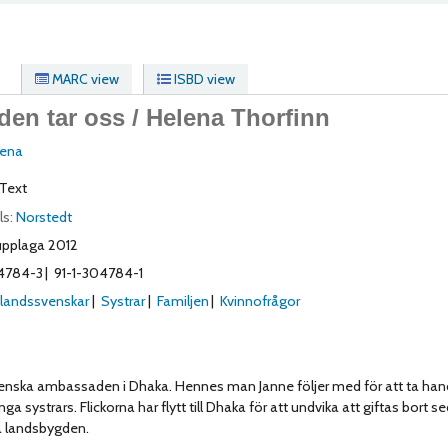
MARC view
ISBD view
den tar oss /
Helena Thorfinn
lena
Text
ls:
Norstedt
upplaga 2012
4784-3
91-1-304784-1
landssvenskar
Systrar
Familjen
Kvinnofrågor
venska ambassaden i Dhaka. Hennes man Janne följer med för att ta ha
ystrars. Flickorna har flytt till Dhaka för att undvika att giftas bort s
på landsbygden.