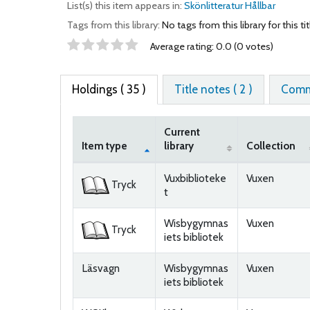
List(s) this item appears in:
Skönlitteratur Hållbar
Tags from this library:
No tags from this library for this tit
Star ratings
Average rating: 0.0 (0 votes)
Holdings
( 35 )
Title notes ( 2 )
Comme
Current
Item type
library
Collection
Holdings
Vuxbiblioteke
Vuxen
Tryck
t
Wisbygymnas
Vuxen
Tryck
iets bibliotek
Läsvagn
Wisbygymnas
Vuxen
iets bibliotek