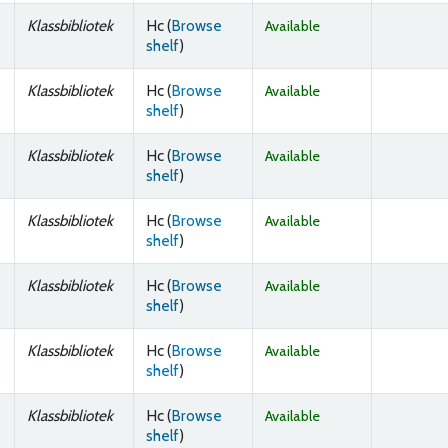
Klassbibliotek
Hc (
Browse
Available
(Opens below)
shelf
)
Klassbibliotek
Hc (
Browse
Available
(Opens below)
shelf
)
Klassbibliotek
Hc (
Browse
Available
(Opens below)
shelf
)
Klassbibliotek
Hc (
Browse
Available
(Opens below)
shelf
)
Klassbibliotek
Hc (
Browse
Available
(Opens below)
shelf
)
Klassbibliotek
Hc (
Browse
Available
(Opens below)
shelf
)
Klassbibliotek
Hc (
Browse
Available
(Opens below)
shelf
)