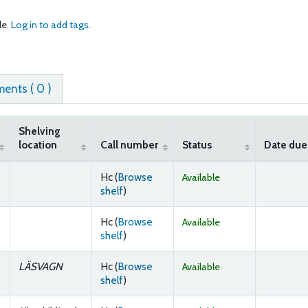
le.
Log in to add tags.
nts ( 0 )
Shelving
location
Call number
Status
Date due
Hc (
Browse
Available
(Opens below)
shelf
)
Hc (
Browse
Available
(Opens below)
shelf
)
LÄSVAGN
Hc (
Browse
Available
(Opens below)
shelf
)