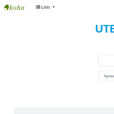
Lists
Koha online
UT