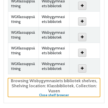
WGKlassuppsä
Wisbygymnasi
ttning
ets bibliotek
WGKlassuppsä
Wisbygymnasi
ttning
ets bibliotek
WGKlassuppsä
Wisbygymnasi
ttning
ets bibliotek
WGKlassuppsä
Wisbygymnasi
ttning
ets bibliotek
WGKlassuppsä
Wisbygymnasi
ttning
ets bibliotek
Browsing Wisbygymnasiets bibliotek shelves
,
Shelving location:
Klassbibliotek,
Collection:
Vuxen
(Hides shelf browser)
Close shelf browser