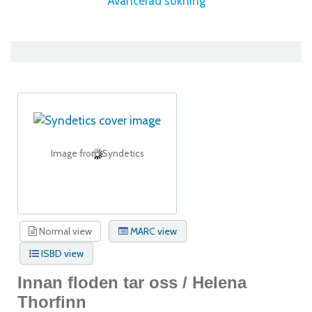
Avancerad sökning
Image from Syndetics
Normal view
MARC view
ISBD view
Innan floden tar oss /
Helena
Thorfinn