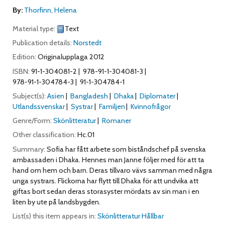
By:
Thorfinn, Helena
Material type:
Text
Publication details:
Norstedt
Edition:
Originalupplaga 2012
ISBN:
91-1-304081-2
978-91-1-304081-3
978-91-1-304784-3
91-1-304784-1
Subject(s):
Asien
Bangladesh
Dhaka
Diplomater
Utlandssvenskar
Systrar
Familjen
Kvinnofrågor
Genre/Form:
Skönlitteratur
Romaner
Other classification:
Hc.01
Summary:
Sofia har fått arbete som biståndschef på svenska
ambassaden i Dhaka. Hennes man Janne följer med för att ta
hand om hem och barn. Deras tillvaro vävs samman med några
unga systrars. Flickorna har flytt till Dhaka för att undvika att
giftas bort sedan deras storasyster mördats av sin man i en
liten by ute på landsbygden.
List(s) this item appears in:
Skönlitteratur Hållbar