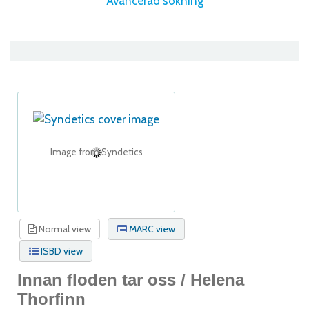
Avancerad sökning
Image from Syndetics
Normal view
MARC view
ISBD view
Innan floden tar oss /
Helena
Thorfinn