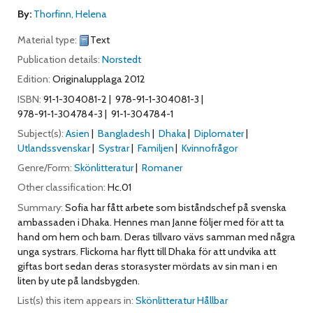
By:
Thorfinn, Helena
Material type:
Text
Publication details:
Norstedt
Edition:
Originalupplaga 2012
ISBN:
91-1-304081-2
978-91-1-304081-3
978-91-1-304784-3
91-1-304784-1
Subject(s):
Asien
Bangladesh
Dhaka
Diplomater
Utlandssvenskar
Systrar
Familjen
Kvinnofrågor
Genre/Form:
Skönlitteratur
Romaner
Other classification:
Hc.01
Summary:
Sofia har fått arbete som biståndschef på svenska
ambassaden i Dhaka. Hennes man Janne följer med för att ta
hand om hem och barn. Deras tillvaro vävs samman med några
unga systrars. Flickorna har flytt till Dhaka för att undvika att
giftas bort sedan deras storasyster mördats av sin man i en
liten by ute på landsbygden.
List(s) this item appears in:
Skönlitteratur Hållbar