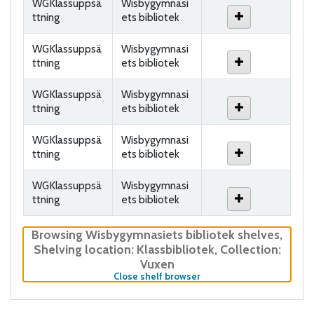
WGKlassuppsä
Wisbygymnasi
ttning
ets bibliotek
WGKlassuppsä
Wisbygymnasi
ttning
ets bibliotek
WGKlassuppsä
Wisbygymnasi
ttning
ets bibliotek
WGKlassuppsä
Wisbygymnasi
ttning
ets bibliotek
WGKlassuppsä
Wisbygymnasi
ttning
ets bibliotek
Browsing Wisbygymnasiets bibliotek shelves
,
Shelving location:
Klassbibliotek,
Collection:
Vuxen
(Hides shelf browser)
Close shelf browser