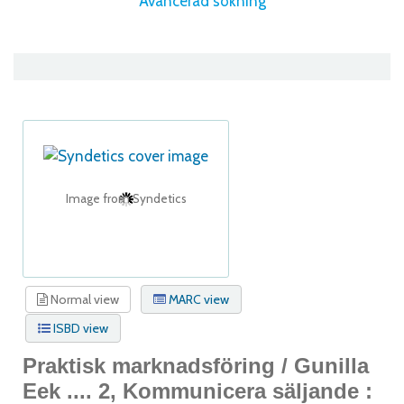
Avancerad sökning
Image from Syndetics
Normal view
MARC view
ISBD view
Praktisk marknadsföring /
Gunilla
Eek ....
2, Kommunicera säljande :