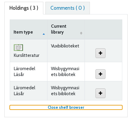
Holdings
( 3 )
Comments ( 0 )
Current
Item type
library
Holdings
Vuxbiblioteket
Kurslitteratur
Läromedel
Wisbygymnasi
Läsår
ets bibliotek
Läromedel
Wisbygymnasi
Läsår
ets bibliotek
(Hides shelf browser)
Close shelf browser