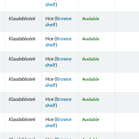
(Opens below)
shelf
)
Klassbibliotek
Hce (
Browse
Available
(Opens below)
shelf
)
Klassbibliotek
Hce (
Browse
Available
(Opens below)
shelf
)
Klassbibliotek
Hce (
Browse
Available
(Opens below)
shelf
)
Klassbibliotek
Hce (
Browse
Available
(Opens below)
shelf
)
Klassbibliotek
Hce (
Browse
Available
(Opens below)
shelf
)
Klassbibliotek
Hce (
Browse
Available
(Opens below)
shelf
)