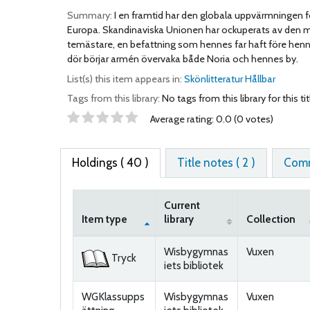
Summary:
I en framtid har den globala uppvärmningen f
Europa. Skandinaviska Unionen har ockuperats av den mäkt
temästare, en befattning som hennes far haft före henne.
dör börjar armén övervaka både Noria och hennes by.
List(s) this item appears in:
Skönlitteratur Hållbar
Tags from this library:
No tags from this library for this tit
Star ratings
Average rating: 0.0 (0 votes)
Holdings
( 40 )
Title notes ( 2 )
Comm
Current
Item type
library
Collection
Holdings
Wisbygymnas
Vuxen
Tryck
iets bibliotek
WGKlassupps
Wisbygymnas
Vuxen