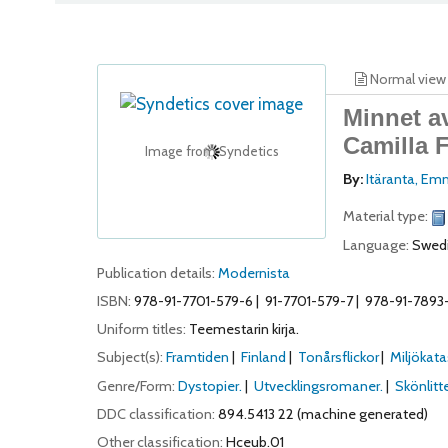
Normal view
Minnet av
Camilla F
Image from Syndetics
By:
Itäranta, Em
Material type:
Language:
Swed
Publication details:
Modernista
ISBN:
978-91-7701-579-6
91-7701-579-7
978-91-7893
Uniform titles:
Teemestarin kirja.
Subject(s):
Framtiden
Finland
Tonårsflickor
Miljökata
Genre/Form:
Dystopier.
Utvecklingsromaner.
Skönlitte
DDC classification:
894.5413 22 (machine generated)
Other classification:
Hceub.01