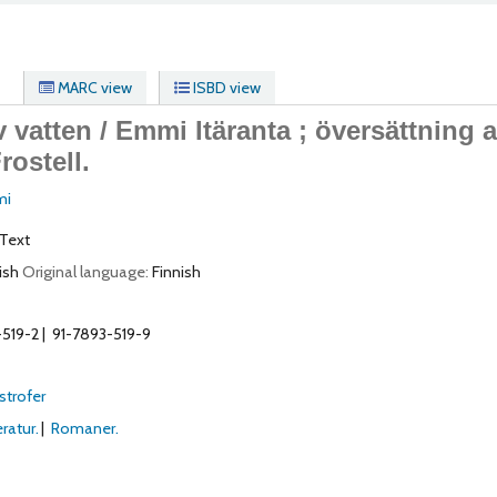
MARC view
ISBD view
 vatten /
Emmi Itäranta ; översättning 
rostell.
mi
Text
ish
Original language:
Finnish
-519-2
91-7893-519-9
strofer
ratur.
Romaner.