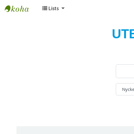
Lists
Koha online
UT