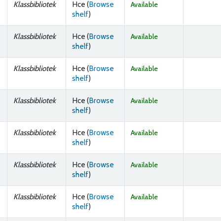
Klassbibliotek
Hce (
Browse
Available
(Opens below)
shelf
)
Klassbibliotek
Hce (
Browse
Available
(Opens below)
shelf
)
Klassbibliotek
Hce (
Browse
Available
(Opens below)
shelf
)
Klassbibliotek
Hce (
Browse
Available
(Opens below)
shelf
)
Klassbibliotek
Hce (
Browse
Available
(Opens below)
shelf
)
Klassbibliotek
Hce (
Browse
Available
(Opens below)
shelf
)
Klassbibliotek
Hce (
Browse
Available
(Opens below)
shelf
)