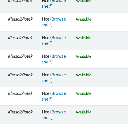
Klassbibliotek
Hce (
Browse
Available
(Opens below)
shelf
)
Klassbibliotek
Hce (
Browse
Available
(Opens below)
shelf
)
Klassbibliotek
Hce (
Browse
Available
(Opens below)
shelf
)
Klassbibliotek
Hce (
Browse
Available
(Opens below)
shelf
)
Klassbibliotek
Hce (
Browse
Available
(Opens below)
shelf
)
Klassbibliotek
Hce (
Browse
Available
(Opens below)
shelf
)
Klassbibliotek
Hce (
Browse
Available
(Opens below)
shelf
)