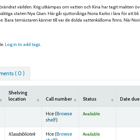
örändrat världen. Krig utkämpas om vatten och Kina har tagit makten öv
iga staten Nya Qian. Här går sjuttonåriga Noria Kaitio i lära för att bli
 Bara temästaren känner till var de dolda vattenkällorna finns. När Nori
le.
Log in to add tags.
ents ( 0 )
Shelving
location
Call number
Status
Date due
Hce (
Browse
Available
(Opens below)
shelf
)
Klassbibliotek
Hce (
Browse
Available
(Opens below)