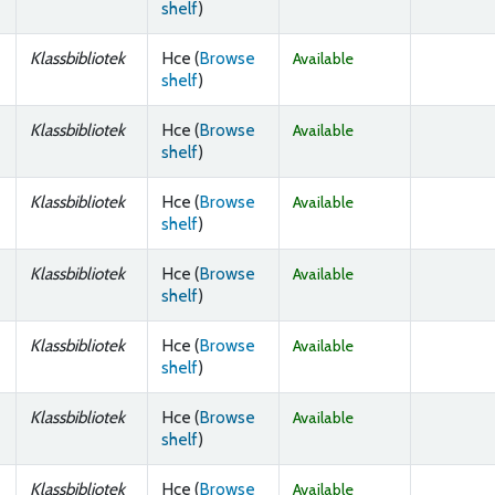
(Opens below)
shelf
)
Klassbibliotek
Hce (
Browse
Available
(Opens below)
shelf
)
Klassbibliotek
Hce (
Browse
Available
(Opens below)
shelf
)
Klassbibliotek
Hce (
Browse
Available
(Opens below)
shelf
)
Klassbibliotek
Hce (
Browse
Available
(Opens below)
shelf
)
Klassbibliotek
Hce (
Browse
Available
(Opens below)
shelf
)
Klassbibliotek
Hce (
Browse
Available
(Opens below)
shelf
)
Klassbibliotek
Hce (
Browse
Available