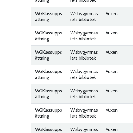
ättning
iets bibliotek
WGKlassupps
Wisbygymnas
Vuxen
ättning
iets bibliotek
WGKlassupps
Wisbygymnas
Vuxen
ättning
iets bibliotek
WGKlassupps
Wisbygymnas
Vuxen
ättning
iets bibliotek
WGKlassupps
Wisbygymnas
Vuxen
ättning
iets bibliotek
WGKlassupps
Wisbygymnas
Vuxen
ättning
iets bibliotek
WGKlassupps
Wisbygymnas
Vuxen
ättning
iets bibliotek
WGKlassupps
Wisbygymnas
Vuxen