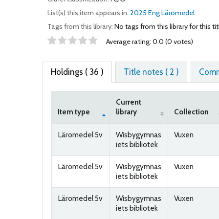
List(s) this item appears in:
2025 Eng Läromedel
Tags from this library:
No tags from this library for this tit
Star ratings
Average rating: 0.0 (0 votes)
Holdings
( 36 )
Title notes ( 2 )
Comm
Current
Item type
library
Collection
Holdings
Läromedel 5v
Wisbygymnas
Vuxen
iets bibliotek
Läromedel 5v
Wisbygymnas
Vuxen
iets bibliotek
Läromedel 5v
Wisbygymnas
Vuxen
iets bibliotek