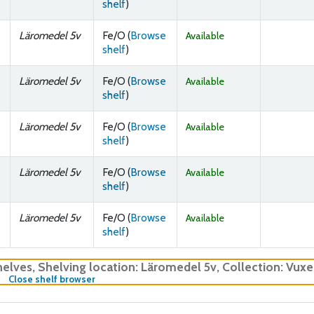
(Opens below)
shelf
)
Läromedel 5v
Fe/O (
Browse
Available
(Opens below)
shelf
)
Läromedel 5v
Fe/O (
Browse
Available
(Opens below)
shelf
)
Läromedel 5v
Fe/O (
Browse
Available
(Opens below)
shelf
)
Läromedel 5v
Fe/O (
Browse
Available
(Opens below)
shelf
)
Läromedel 5v
Fe/O (
Browse
Available
(Opens below)
shelf
)
helves
,
Shelving location:
Läromedel 5v,
Collection: Vux
(Hides shelf browser)
Close shelf browser