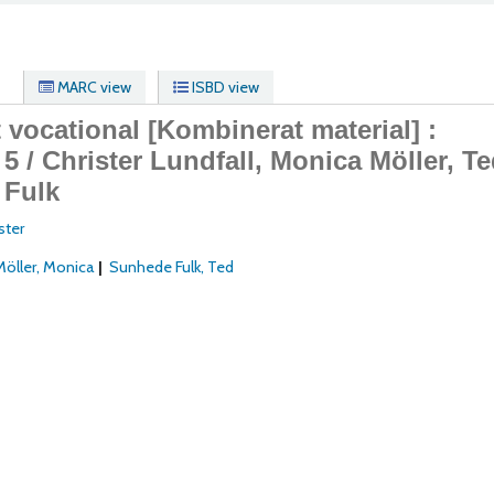
MARC view
ISBD view
t vocational
[Kombinerat material] :
 5 /
Christer Lundfall, Monica Möller, T
 Fulk
ster
Möller, Monica
Sunhede Fulk, Ted