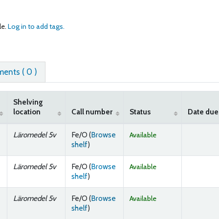
le.
Log in to add tags.
ents ( 0 )
Shelving
location
Call number
Status
Date due
Läromedel 5v
Fe/O (
Browse
Available
(Opens below)
shelf
)
Läromedel 5v
Fe/O (
Browse
Available
(Opens below)
shelf
)
Läromedel 5v
Fe/O (
Browse
Available
(Opens below)
shelf
)