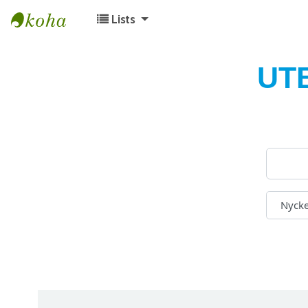
Lists
Koha online
UT