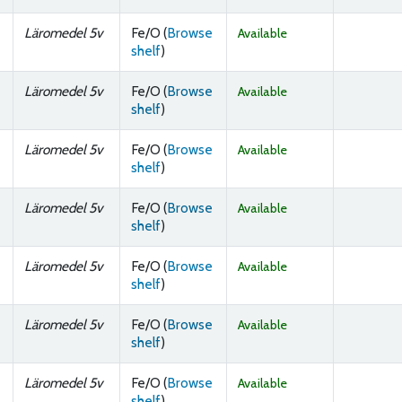
Läromedel 5v
Fe/O (
Browse
Available
(Opens below)
shelf
)
Läromedel 5v
Fe/O (
Browse
Available
(Opens below)
shelf
)
Läromedel 5v
Fe/O (
Browse
Available
(Opens below)
shelf
)
Läromedel 5v
Fe/O (
Browse
Available
(Opens below)
shelf
)
Läromedel 5v
Fe/O (
Browse
Available
(Opens below)
shelf
)
Läromedel 5v
Fe/O (
Browse
Available
(Opens below)
shelf
)
Läromedel 5v
Fe/O (
Browse
Available
(Opens below)
shelf
)