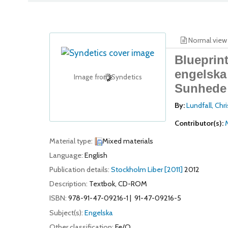
Normal view
Blueprin
engelska
Image from Syndetics
Sunhede
By:
Lundfall, Chri
Contributor(s):
Material type:
Mixed materials
Language:
English
Publication details:
Stockholm
Liber
[2011]
2012
Description:
Textbok, CD-ROM
ISBN:
978-91-47-09216-1
91-47-09216-5
Subject(s):
Engelska
Other classification:
Fe/O