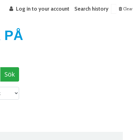
Log in to your account
Search history
Clear
 PÅ
Sök