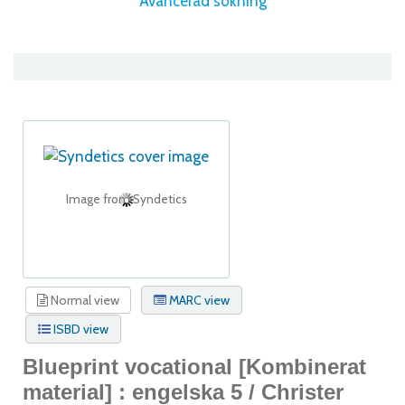
Avancerad sökning
Image from Syndetics
Normal view
MARC view
ISBD view
Blueprint vocational
[Kombinerat
material] :
engelska 5 /
Christer