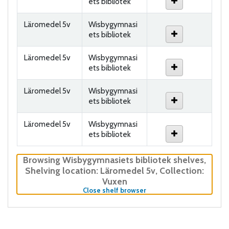
ets bibliotek
Läromedel 5v
Wisbygymnasi
ets bibliotek
Läromedel 5v
Wisbygymnasi
ets bibliotek
Läromedel 5v
Wisbygymnasi
ets bibliotek
Läromedel 5v
Wisbygymnasi
ets bibliotek
Browsing Wisbygymnasiets bibliotek shelves
,
Shelving location:
Läromedel 5v,
Collection:
Vuxen
(Hides shelf browser)
Close shelf browser