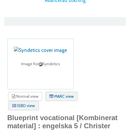
Avancerad sökning
Image from Syndetics
Normal view
MARC view
ISBD view
Blueprint vocational
[Kombinerat
material] :
engelska 5 /
Christer