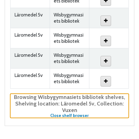
ets bibliotek
Läromedel 5v
Wisbygymnasi
ets bibliotek
Läromedel 5v
Wisbygymnasi
ets bibliotek
Läromedel 5v
Wisbygymnasi
ets bibliotek
Läromedel 5v
Wisbygymnasi
ets bibliotek
Browsing Wisbygymnasiets bibliotek shelves
,
Shelving location:
Läromedel 5v,
Collection:
Vuxen
(Hides shelf browser)
Close shelf browser