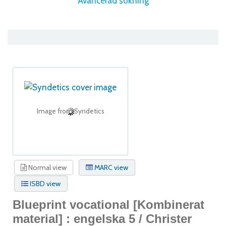
Avancerad sökning
Image from Syndetics
Normal view
MARC view
ISBD view
Blueprint vocational
[Kombinerat
material] :
engelska 5 /
Christer