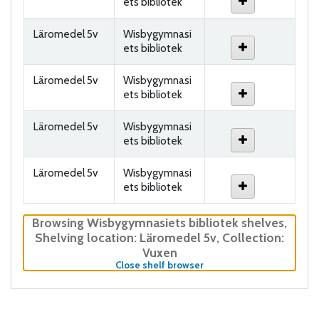
ets bibliotek
Läromedel 5v
Wisbygymnasi
ets bibliotek
Läromedel 5v
Wisbygymnasi
ets bibliotek
Läromedel 5v
Wisbygymnasi
ets bibliotek
Läromedel 5v
Wisbygymnasi
ets bibliotek
Browsing Wisbygymnasiets bibliotek shelves
,
Shelving location:
Läromedel 5v,
Collection:
Vuxen
(Hides shelf browser)
Close shelf browser