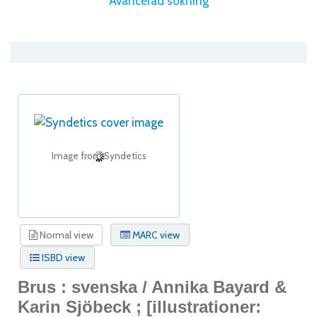
Avancerad sökning
Image from Syndetics
Normal view
MARC view
ISBD view
Brus : svenska /
Annika Bayard &
Karin Sjöbeck ; [illustrationer: