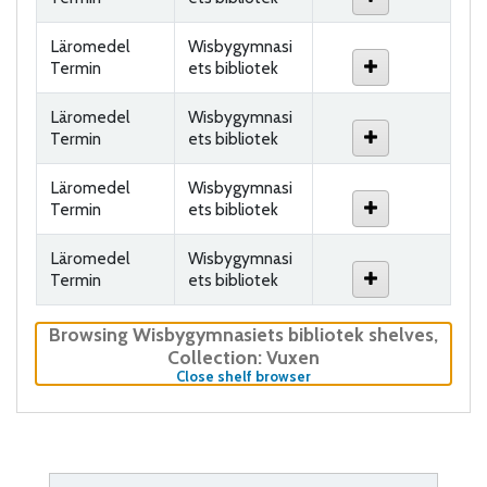
Läromedel
Wisbygymnasi
Termin
ets bibliotek
Läromedel
Wisbygymnasi
Termin
ets bibliotek
Läromedel
Wisbygymnasi
Termin
ets bibliotek
Läromedel
Wisbygymnasi
Termin
ets bibliotek
Browsing Wisbygymnasiets bibliotek shelves
,
Collection: Vuxen
(Hides shelf browser)
Close shelf browser