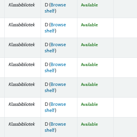
Klassbibliotek
D (
Browse
Available
(Opens below)
shelf
)
Klassbibliotek
D (
Browse
Available
(Opens below)
shelf
)
Klassbibliotek
D (
Browse
Available
(Opens below)
shelf
)
Klassbibliotek
D (
Browse
Available
(Opens below)
shelf
)
Klassbibliotek
D (
Browse
Available
(Opens below)
shelf
)
Klassbibliotek
D (
Browse
Available
(Opens below)
shelf
)
Klassbibliotek
D (
Browse
Available
(Opens below)
shelf
)