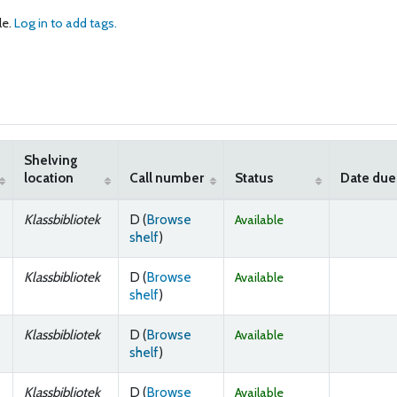
le.
Log in to add tags.
Shelving
location
Call number
Status
Date due
Klassbibliotek
D (
Browse
Available
(Opens below)
shelf
)
Klassbibliotek
D (
Browse
Available
(Opens below)
shelf
)
Klassbibliotek
D (
Browse
Available
(Opens below)
shelf
)
Klassbibliotek
D (
Browse
Available