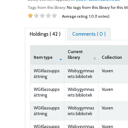
Tags from this library:
No tags from this library for this tit
Star ratings
Average rating: 1.0 (1 votes)
Holdings
( 42 )
Comments ( 0 )
Current
Item type
library
Collection
Holdings
WGKlassupps
Wisbygymnas
Vuxen
ättning
iets bibliotek
WGKlassupps
Wisbygymnas
Vuxen
ättning
iets bibliotek
WGKlassupps
Wisbygymnas
Vuxen
ättning
iets bibliotek
WGKlassupps
Wisbygymnas
Vuxen