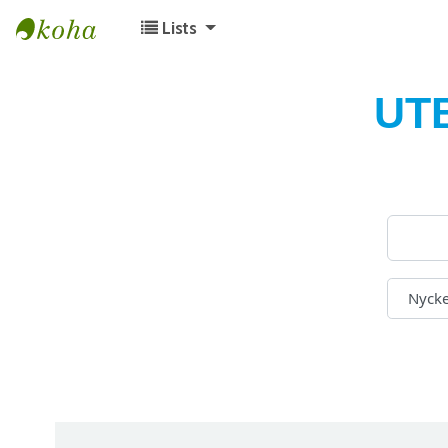
Lists
Koha online
UT