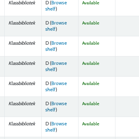
Klassbibliotek
D (
Browse
Available
(Opens below)
shelf
)
Klassbibliotek
D (
Browse
Available
(Opens below)
shelf
)
Klassbibliotek
D (
Browse
Available
(Opens below)
shelf
)
Klassbibliotek
D (
Browse
Available
(Opens below)
shelf
)
Klassbibliotek
D (
Browse
Available
(Opens below)
shelf
)
Klassbibliotek
D (
Browse
Available
(Opens below)
shelf
)
Klassbibliotek
D (
Browse
Available
(Opens below)
shelf
)