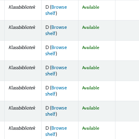
Klassbibliotek
D (
Browse
Available
(Opens below)
shelf
)
Klassbibliotek
D (
Browse
Available
(Opens below)
shelf
)
Klassbibliotek
D (
Browse
Available
(Opens below)
shelf
)
Klassbibliotek
D (
Browse
Available
(Opens below)
shelf
)
Klassbibliotek
D (
Browse
Available
(Opens below)
shelf
)
Klassbibliotek
D (
Browse
Available
(Opens below)
shelf
)
Klassbibliotek
D (
Browse
Available
(Opens below)
shelf
)