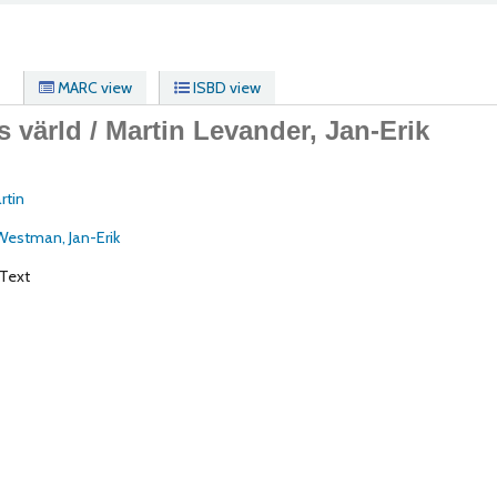
MARC view
ISBD view
s värld /
Martin Levander, Jan-Erik
n
rtin
Westman, Jan-Erik
Text