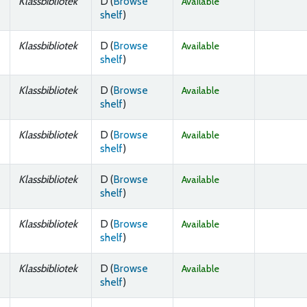
Klassbibliotek
D (
Browse
Available
(Opens below)
shelf
)
Klassbibliotek
D (
Browse
Available
(Opens below)
shelf
)
Klassbibliotek
D (
Browse
Available
(Opens below)
shelf
)
Klassbibliotek
D (
Browse
Available
(Opens below)
shelf
)
Klassbibliotek
D (
Browse
Available
(Opens below)
shelf
)
Klassbibliotek
D (
Browse
Available
(Opens below)
shelf
)
Klassbibliotek
D (
Browse
Available
(Opens below)
shelf
)