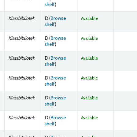
(Opens below)
shelf
)
Klassbibliotek
D (
Browse
Available
(Opens below)
shelf
)
Klassbibliotek
D (
Browse
Available
(Opens below)
shelf
)
Klassbibliotek
D (
Browse
Available
(Opens below)
shelf
)
Klassbibliotek
D (
Browse
Available
(Opens below)
shelf
)
Klassbibliotek
D (
Browse
Available
(Opens below)
shelf
)
Klassbibliotek
D (
Browse
Available
(Opens below)
shelf
)