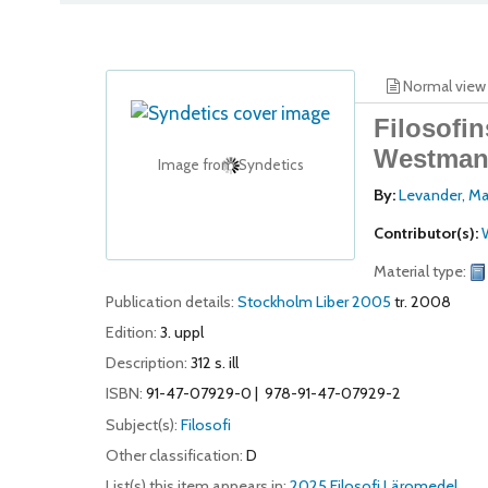
Normal view
Filosofin
Westma
Image from Syndetics
By:
Levander, Ma
Contributor(s):
Material type:
Publication details:
Stockholm
Liber
2005
tr. 2008
Edition:
3. uppl
Description:
312 s. ill
ISBN:
91-47-07929-0
978-91-47-07929-2
Subject(s):
Filosofi
Other classification:
D
List(s) this item appears in:
2025 Filosofi Läromedel