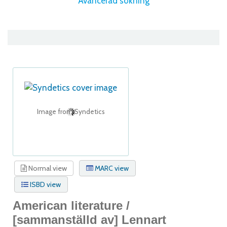
Avancerad sökning
Image from Syndetics
Normal view
MARC view
ISBD view
American literature /
[sammanställd av] Lennart