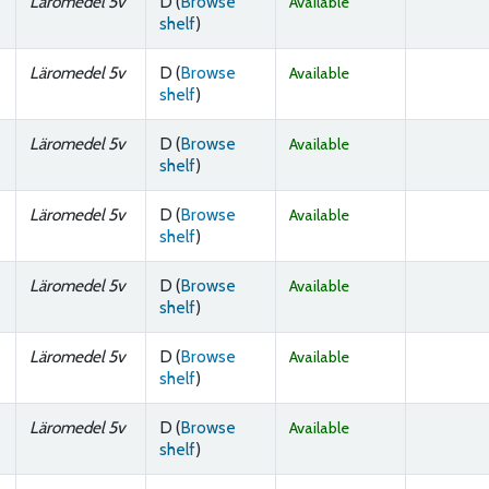
Läromedel 5v
D (
Browse
Available
(Opens below)
shelf
)
Läromedel 5v
D (
Browse
Available
(Opens below)
shelf
)
Läromedel 5v
D (
Browse
Available
(Opens below)
shelf
)
Läromedel 5v
D (
Browse
Available
(Opens below)
shelf
)
Läromedel 5v
D (
Browse
Available
(Opens below)
shelf
)
Läromedel 5v
D (
Browse
Available
(Opens below)
shelf
)
Läromedel 5v
D (
Browse
Available
(Opens below)
shelf
)