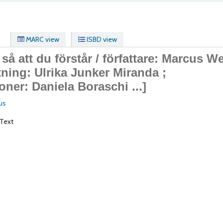
MARC view
ISBD view
 så att du förstår /
författare: Marcus W
tning: Ulrika Junker Miranda ;
ioner: Daniela Boraschi ...]
us
Text