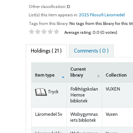
Other classification:
D
List(s) this item appears in:
2025 Filosofi Läromedel
Tags from this library:
No tags from this library for this tit
Star ratings
Average rating: 0.0 (0 votes)
Holdings
( 21 )
Comments ( 0 )
Current
Item type
library
Collection
Holdings
Folkhögskolan
VUXEN
Tryck
Hemse
bibliotek
Läromedel 5v
Wisbygymnas
Vuxen
iets bibliotek