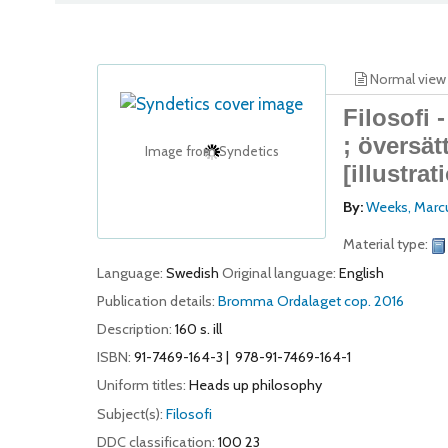
Normal view
Filosofi -
; översät
Image from Syndetics
[illustrat
By:
Weeks, Marc
Material type:
Language:
Swedish
Original language:
English
Publication details:
Bromma
Ordalaget
cop. 2016
Description:
160 s. ill
ISBN:
91-7469-164-3
978-91-7469-164-1
Uniform titles:
Heads up philosophy
Subject(s):
Filosofi
DDC classification:
100 23