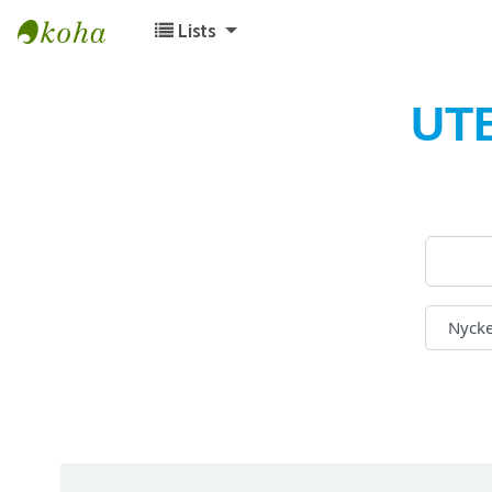
Lists
Koha online
UT