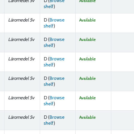
Läromedel 5v
D (
Browse
Available
(Opens below)
shelf
)
Läromedel 5v
D (
Browse
Available
(Opens below)
shelf
)
Läromedel 5v
D (
Browse
Available
(Opens below)
shelf
)
Läromedel 5v
D (
Browse
Available
(Opens below)
shelf
)
Läromedel 5v
D (
Browse
Available
(Opens below)
shelf
)
Läromedel 5v
D (
Browse
Available
(Opens below)
shelf
)
Läromedel 5v
D (
Browse
Available
(Opens below)
shelf
)