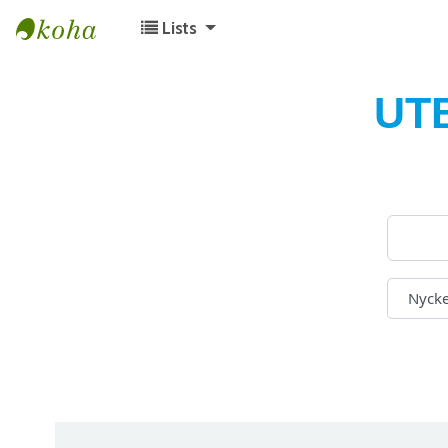
Lists
Koha online
UT