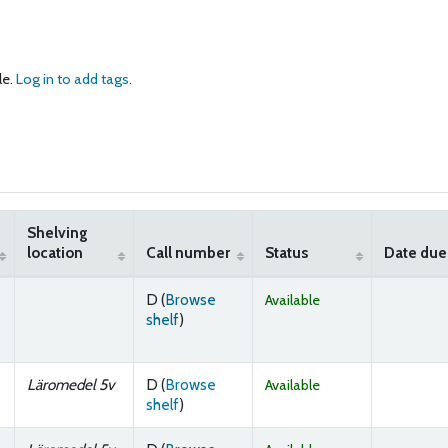
le.
Log in to add tags.
Shelving
location
Call number
Status
Date due
D (
Browse
Available
(Opens below)
shelf
)
Läromedel 5v
D (
Browse
Available
(Opens below)
shelf
)