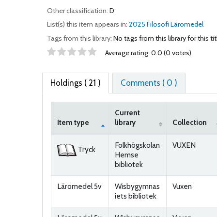
Other classification:
D
List(s) this item appears in:
2025 Filosofi Läromedel
Tags from this library:
No tags from this library for this tit
Star ratings
Average rating: 0.0 (0 votes)
Holdings
( 21 )
Comments ( 0 )
Current
Item type
library
Collection
Holdings
Folkhögskolan
VUXEN
Tryck
Hemse
bibliotek
Läromedel 5v
Wisbygymnas
Vuxen
iets bibliotek