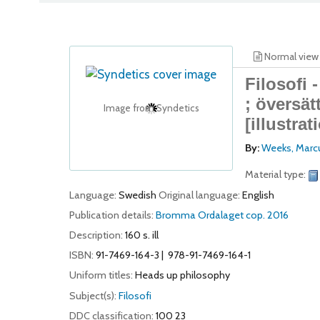
Normal view
Filosofi -
; översät
Image from Syndetics
[illustrat
By:
Weeks, Marc
Material type:
Language:
Swedish
Original language:
English
Publication details:
Bromma
Ordalaget
cop. 2016
Description:
160 s. ill
ISBN:
91-7469-164-3
978-91-7469-164-1
Uniform titles:
Heads up philosophy
Subject(s):
Filosofi
DDC classification:
100 23