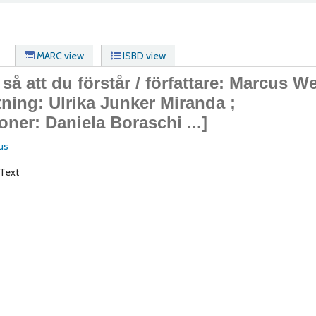
MARC view
ISBD view
 så att du förstår /
författare: Marcus W
tning: Ulrika Junker Miranda ;
ioner: Daniela Boraschi ...]
us
Text