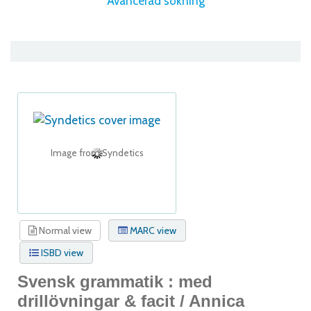
Avancerad sökning
Image from Syndetics
Normal view
MARC view
ISBD view
Svensk grammatik : med
drillövningar & facit /
Annica