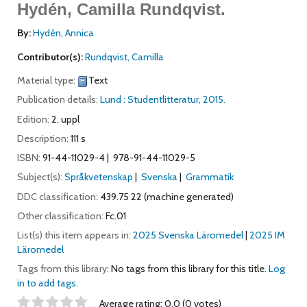
Hydén, Camilla Rundqvist.
By:
Hydén, Annica
Contributor(s):
Rundqvist, Camilla
Material type:
Text
Publication details:
Lund :
Studentlitteratur,
2015.
Edition:
2. uppl
Description:
111 s
ISBN:
91-44-11029-4
978-91-44-11029-5
Subject(s):
Språkvetenskap
Svenska
Grammatik
DDC classification:
439.75 22 (machine generated)
Other classification:
Fc.01
List(s) this item appears in:
2025 Svenska Läromedel
|
2025 IM
Läromedel
Tags from this library:
No tags from this library for this title.
Log
in to add tags.
Star ratings
Average rating: 0.0 (0 votes)