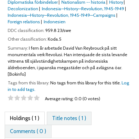
Diplomatiska förbindelser
Nationalism -- historia
History
Decolonization
Indonesia—History—Revolution, 1945-1949
Indonesia—History—Revolution, 1945-1949—Campaigns
Foreign relations
Indonesien
DDC classification:
959.8 23/swe
Other classification:
Koda.5
Summary:
I fem år arbetade David Van Reybrouck på sitt
monumentala verk Revolusi. Han intervjuade de sista levande
vittnena till självständighetskampen på indonesiska
äldreboenden, i japanska megastäder och på avlägsna öar.
[Bokinfo]
Tags from this library:
No tags from this library for this title.
Log
in to add tags.
Star ratings
Average rating: 0.0 (0 votes)
Holdings
( 1 )
Title notes ( 1 )
Comments ( 0 )