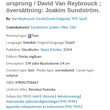
ursprung /
David Van Reybrouck ;
översättning: Joakim Sundström.
By:
Van Reybrouck, David (David Grégoire)
, 1971-
[aut]
Contributor(s):
Sundström, Joakim
, 1966-
[trl]
Material type:
Text
Language:
Swedish
Original language:
Dutch
Publisher:
Stockholm :
Natur & Kultur,
2024
Edition:
Första utgåvan
Description:
574 sidor illustrationer 24 cm
Content type:
text
Media type:
unmediated
Carrier type:
volume
ISBN:
9789127176867
Uniform titles:
Revolusi Svenska
Subject(s):
1900-talet
Historia
Avkolonisering
Indonesiska självständighetskriget 1945-1949
Japanska ockupationen av Indonesien 1942-1945