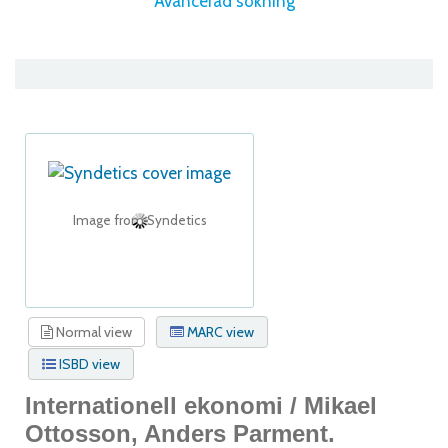
Avancerad sökning
Image from Syndetics
Normal view
MARC view
ISBD view
Internationell ekonomi /
Mikael
Ottosson, Anders Parment.