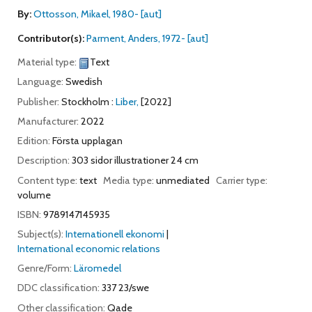
By:
Ottosson, Mikael
, 1980-
[aut]
Contributor(s):
Parment, Anders
, 1972-
[aut]
Material type:
Text
Language:
Swedish
Publisher:
Stockholm :
Liber,
[2022]
Manufacturer:
2022
Edition:
Första upplagan
Description:
303 sidor illustrationer 24 cm
Content type:
text
Media type:
unmediated
Carrier type:
volume
ISBN:
9789147145935
Subject(s):
Internationell ekonomi
International economic relations
Genre/Form:
Läromedel
DDC classification:
337 23/swe
Other classification:
Qade