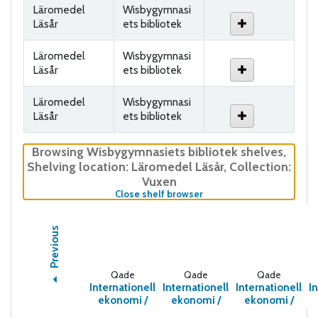
Läromedel
Wisbygymnasi
Läsår
ets bibliotek
Läromedel
Wisbygymnasi
Läsår
ets bibliotek
Läromedel
Wisbygymnasi
Läsår
ets bibliotek
Browsing Wisbygymnasiets bibliotek shelves
,
Shelving location:
Läromedel Läsår,
Collection:
Vuxen
(Hides shelf browser)
Close shelf browser
Previous
Qade
Qade
Qade
Internationell
Internationell
Internationell
I
ekonomi /
ekonomi /
ekonomi /