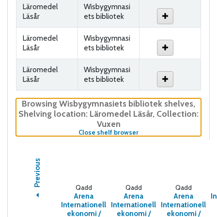
Läromedel
Wisbygymnasi
Läsår
ets bibliotek
Läromedel
Wisbygymnasi
Läsår
ets bibliotek
Läromedel
Wisbygymnasi
Läsår
ets bibliotek
Browsing Wisbygymnasiets bibliotek shelves
,
Shelving location:
Läromedel Läsår,
Collection:
Vuxen
(Hides shelf browser)
Close shelf browser
Previous
Qadd
Qadd
Qadd
Arena
Arena
Arena
I
Internationell
Internationell
Internationell
ekonomi /
ekonomi /
ekonomi /