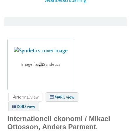
Avancerad sökning
Image from Syndetics
Normal view
MARC view
ISBD view
Internationell ekonomi /
Mikael
Ottosson, Anders Parment.