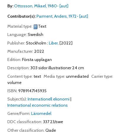
By:
Ottosson, Mikael
, 1980-
[aut]
Contributor(s):
Parment, Anders
, 1972-
[aut]
Material type:
Text
Language:
Swedish
Publisher:
Stockholm :
Liber,
[2022]
Manufacturer:
2022
Edition:
Första upplagan
Description:
303 sidor illustrationer 24 cm
Content type:
text
Media type:
unmediated
Carrier type:
volume
ISBN:
9789147145935
Subject(s):
Internationell ekonomi
International economic relations
Genre/Form:
Läromedel
DDC classification:
337 23/swe
Other classification:
Qade