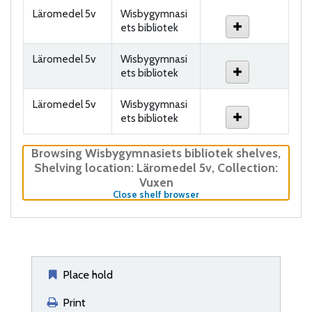
Läromedel 5v
Wisbygymnasi
ets bibliotek
Läromedel 5v
Wisbygymnasi
ets bibliotek
Läromedel 5v
Wisbygymnasi
ets bibliotek
Browsing Wisbygymnasiets bibliotek shelves
,
Shelving location:
Läromedel 5v,
Collection:
Vuxen
(Hides shelf browser)
Close shelf browser
Place hold
Print