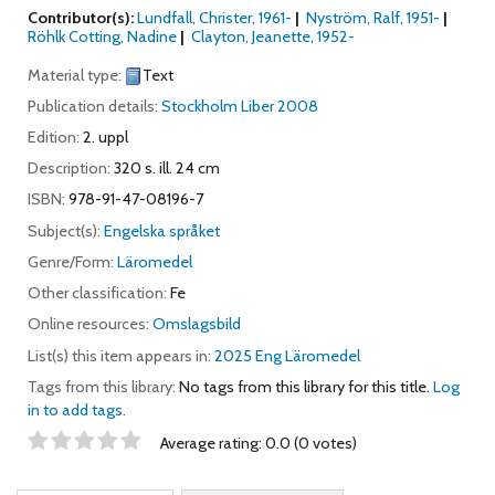
Contributor(s):
Lundfall, Christer
, 1961-
Nyström, Ralf
, 1951-
Röhlk Cotting, Nadine
Clayton, Jeanette
, 1952-
Material type:
Text
Publication details:
Stockholm
Liber
2008
Edition:
2. uppl
Description:
320 s. ill. 24 cm
ISBN:
978-91-47-08196-7
Subject(s):
Engelska språket
Genre/Form:
Läromedel
Other classification:
Fe
Online resources:
Omslagsbild
List(s) this item appears in:
2025 Eng Läromedel
Tags from this library:
No tags from this library for this title.
Log
in to add tags.
Star ratings
Average rating: 0.0 (0 votes)