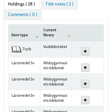
Holdings
( 28 )
Title notes ( 2 )
Comments ( 0 )
Current
Item type
library
Holdings
Vuxbiblioteket
Tryck
Läromedel 5v
Wisbygymnasi
ets bibliotek
Läromedel 5v
Wisbygymnasi
ets bibliotek
Läromedel 5v
Wisbygymnasi
ets bibliotek
Läromedel 5v
Wisbygymnasi