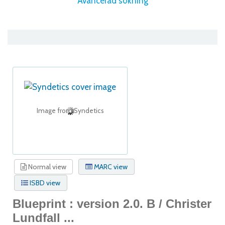
Avancerad sökning
Image from Syndetics
Normal view
MARC view
ISBD view
Blueprint : version 2.0. B /
Christer
Lundfall ...