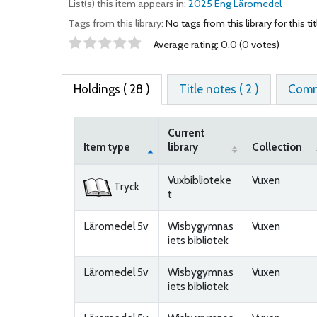
List(s) this item appears in:
2025 Eng Läromedel
Tags from this library:
No tags from this library for this tit
Star ratings
Average rating: 0.0 (0 votes)
Holdings
( 28 )
Title notes ( 2 )
Comm
Current
Item type
library
Collection
Holdings
Vuxbiblioteke
Vuxen
Tryck
t
Läromedel 5v
Wisbygymnas
Vuxen
iets bibliotek
Läromedel 5v
Wisbygymnas
Vuxen
iets bibliotek