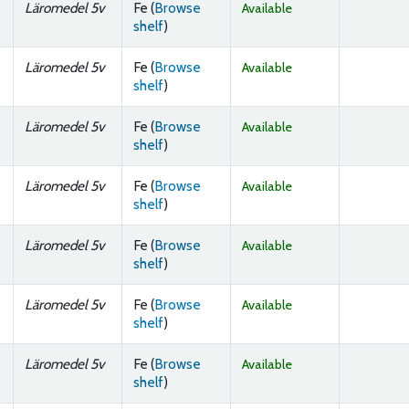
Läromedel 5v
Fe (
Browse
Available
(Opens below)
shelf
)
Läromedel 5v
Fe (
Browse
Available
(Opens below)
shelf
)
Läromedel 5v
Fe (
Browse
Available
(Opens below)
shelf
)
Läromedel 5v
Fe (
Browse
Available
(Opens below)
shelf
)
Läromedel 5v
Fe (
Browse
Available
(Opens below)
shelf
)
Läromedel 5v
Fe (
Browse
Available
(Opens below)
shelf
)
Läromedel 5v
Fe (
Browse
Available
(Opens below)
shelf
)