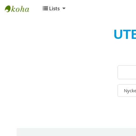
Lists
Koha online
UT