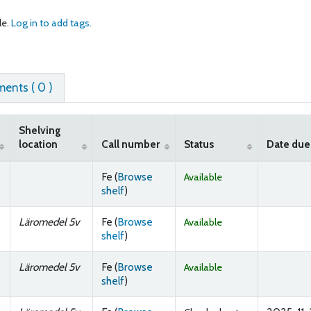
le.
Log in to add tags.
ents ( 0 )
Shelving
location
Call number
Status
Date due
Fe (
Browse
Available
(Opens below)
shelf
)
Läromedel 5v
Fe (
Browse
Available
(Opens below)
shelf
)
Läromedel 5v
Fe (
Browse
Available
(Opens below)
shelf
)