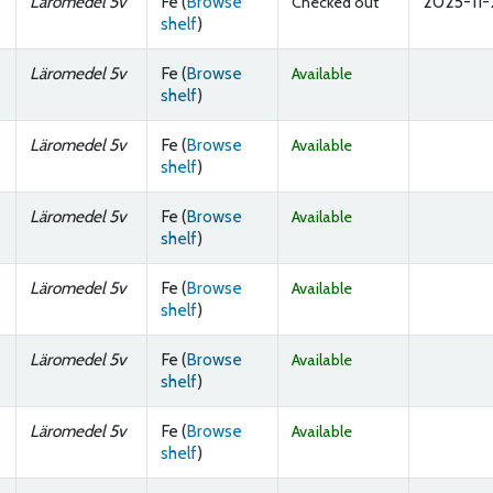
Läromedel 5v
Fe (
Browse
2025-11-
Checked out
(Opens below)
shelf
)
Läromedel 5v
Fe (
Browse
Available
(Opens below)
shelf
)
Läromedel 5v
Fe (
Browse
Available
(Opens below)
shelf
)
Läromedel 5v
Fe (
Browse
Available
(Opens below)
shelf
)
Läromedel 5v
Fe (
Browse
Available
(Opens below)
shelf
)
Läromedel 5v
Fe (
Browse
Available
(Opens below)
shelf
)
Läromedel 5v
Fe (
Browse
Available
(Opens below)
shelf
)