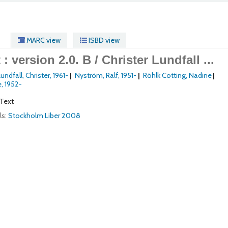
MARC view
ISBD view
 : version 2.0. B /
Christer Lundfall ...
undfall, Christer
, 1961-
Nyström, Ralf
, 1951-
Röhlk Cotting, Nadine
e
, 1952-
Text
ls:
Stockholm
Liber
2008