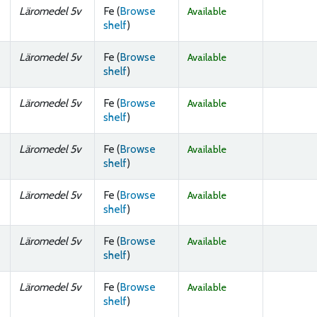
Läromedel 5v
Fe (
Browse
Available
(Opens below)
shelf
)
Läromedel 5v
Fe (
Browse
Available
(Opens below)
shelf
)
Läromedel 5v
Fe (
Browse
Available
(Opens below)
shelf
)
Läromedel 5v
Fe (
Browse
Available
(Opens below)
shelf
)
Läromedel 5v
Fe (
Browse
Available
(Opens below)
shelf
)
Läromedel 5v
Fe (
Browse
Available
(Opens below)
shelf
)
Läromedel 5v
Fe (
Browse
Available
(Opens below)
shelf
)