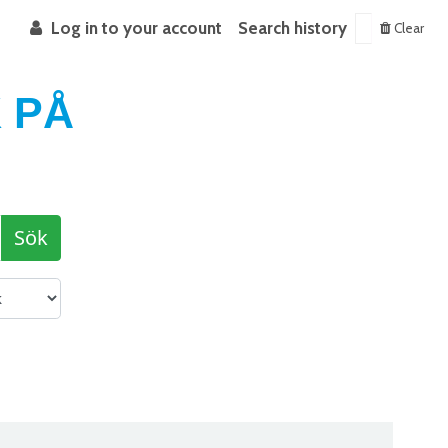
Log in to your account
Search history
Clear
 PÅ
Sök