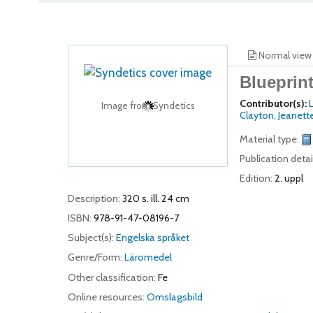
Normal view
Blueprint
Contributor(s):
L
Image from Syndetics
Clayton, Jeanett
Material type:
Publication detai
Edition:
2. uppl
Description:
320 s. ill. 24 cm
ISBN:
978-91-47-08196-7
Subject(s):
Engelska språket
Genre/Form:
Läromedel
Other classification:
Fe
Online resources:
Omslagsbild