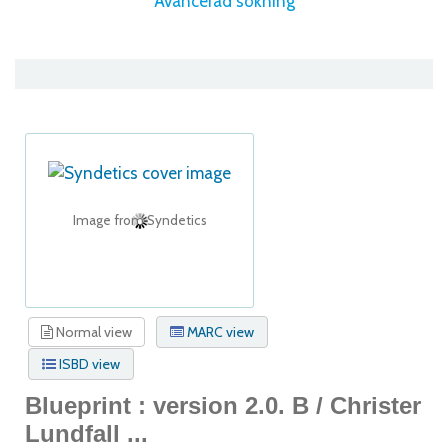
Avancerad sökning
Image from Syndetics
Normal view
MARC view
ISBD view
Blueprint : version 2.0. B /
Christer
Lundfall ...