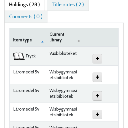
Holdings
( 28 )
Title notes ( 2 )
Comments ( 0 )
Current
Item type
library
Holdings
Vuxbiblioteket
Tryck
Läromedel 5v
Wisbygymnasi
ets bibliotek
Läromedel 5v
Wisbygymnasi
ets bibliotek
Läromedel 5v
Wisbygymnasi
ets bibliotek
Läromedel 5v
Wisbygymnasi