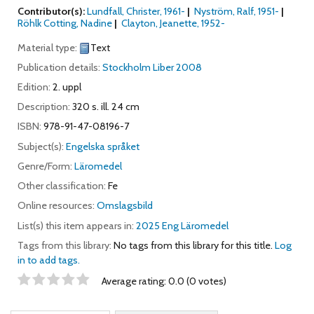
Contributor(s):
Lundfall, Christer
, 1961-
Nyström, Ralf
, 1951-
Röhlk Cotting, Nadine
Clayton, Jeanette
, 1952-
Material type:
Text
Publication details:
Stockholm
Liber
2008
Edition:
2. uppl
Description:
320 s. ill. 24 cm
ISBN:
978-91-47-08196-7
Subject(s):
Engelska språket
Genre/Form:
Läromedel
Other classification:
Fe
Online resources:
Omslagsbild
List(s) this item appears in:
2025 Eng Läromedel
Tags from this library:
No tags from this library for this title.
Log
in to add tags.
Star ratings
Average rating: 0.0 (0 votes)