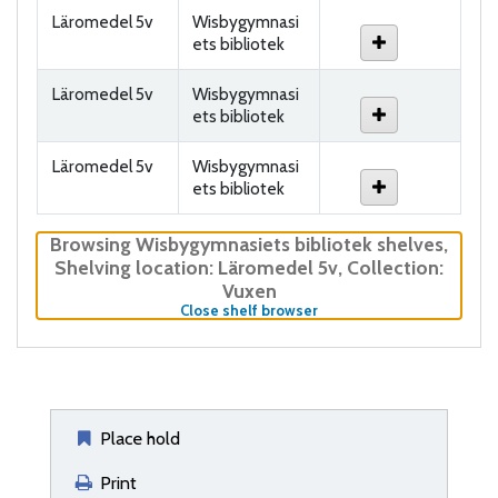
Läromedel 5v
Wisbygymnasi
ets bibliotek
Läromedel 5v
Wisbygymnasi
ets bibliotek
Läromedel 5v
Wisbygymnasi
ets bibliotek
Browsing Wisbygymnasiets bibliotek shelves
,
Shelving location:
Läromedel 5v,
Collection:
Vuxen
(Hides shelf browser)
Close shelf browser
Place hold
Print