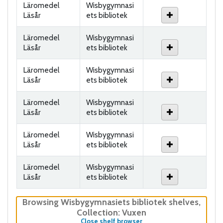
Läromedel
Wisbygymnasi
Läsår
ets bibliotek
Läromedel
Wisbygymnasi
Läsår
ets bibliotek
Läromedel
Wisbygymnasi
Läsår
ets bibliotek
Läromedel
Wisbygymnasi
Läsår
ets bibliotek
Läromedel
Wisbygymnasi
Läsår
ets bibliotek
Läromedel
Wisbygymnasi
Läsår
ets bibliotek
Browsing Wisbygymnasiets bibliotek shelves
,
Collection: Vuxen
(Hides shelf browser)
Close shelf browser