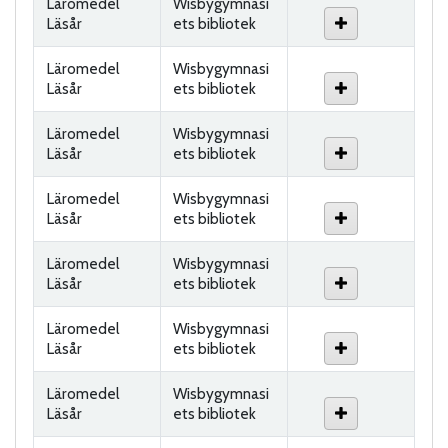
Läromedel
Wisbygymnasi
Läsår
ets bibliotek
Läromedel
Wisbygymnasi
Läsår
ets bibliotek
Läromedel
Wisbygymnasi
Läsår
ets bibliotek
Läromedel
Wisbygymnasi
Läsår
ets bibliotek
Läromedel
Wisbygymnasi
Läsår
ets bibliotek
Läromedel
Wisbygymnasi
Läsår
ets bibliotek
Läromedel
Wisbygymnasi
Läsår
ets bibliotek