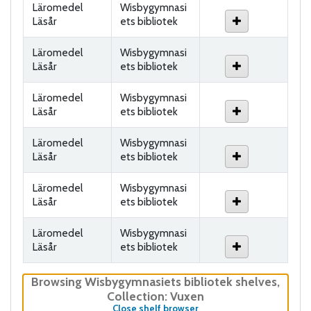
Läromedel
Wisbygymnasi
Läsår
ets bibliotek
Läromedel
Wisbygymnasi
Läsår
ets bibliotek
Läromedel
Wisbygymnasi
Läsår
ets bibliotek
Läromedel
Wisbygymnasi
Läsår
ets bibliotek
Läromedel
Wisbygymnasi
Läsår
ets bibliotek
Läromedel
Wisbygymnasi
Läsår
ets bibliotek
Browsing Wisbygymnasiets bibliotek shelves
,
Collection: Vuxen
(Hides shelf browser)
Close shelf browser