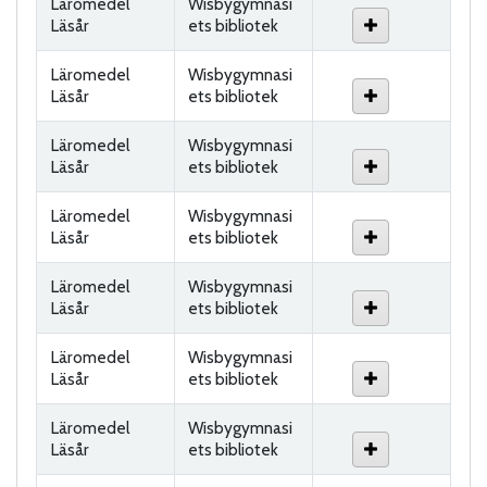
Läromedel
Wisbygymnasi
Läsår
ets bibliotek
Läromedel
Wisbygymnasi
Läsår
ets bibliotek
Läromedel
Wisbygymnasi
Läsår
ets bibliotek
Läromedel
Wisbygymnasi
Läsår
ets bibliotek
Läromedel
Wisbygymnasi
Läsår
ets bibliotek
Läromedel
Wisbygymnasi
Läsår
ets bibliotek
Läromedel
Wisbygymnasi
Läsår
ets bibliotek