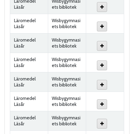
Läromedel
Wisbygymnasi
Läsår
ets bibliotek
Läromedel
Wisbygymnasi
Läsår
ets bibliotek
Läromedel
Wisbygymnasi
Läsår
ets bibliotek
Läromedel
Wisbygymnasi
Läsår
ets bibliotek
Läromedel
Wisbygymnasi
Läsår
ets bibliotek
Läromedel
Wisbygymnasi
Läsår
ets bibliotek
Läromedel
Wisbygymnasi
Läsår
ets bibliotek