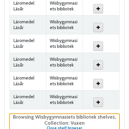
Läromedel
Wisbygymnasi
Läsår
ets bibliotek
Läromedel
Wisbygymnasi
Läsår
ets bibliotek
Läromedel
Wisbygymnasi
Läsår
ets bibliotek
Läromedel
Wisbygymnasi
Läsår
ets bibliotek
Läromedel
Wisbygymnasi
Läsår
ets bibliotek
Läromedel
Wisbygymnasi
Läsår
ets bibliotek
Browsing Wisbygymnasiets bibliotek shelves
,
Collection: Vuxen
(Hides shelf browser)
Close shelf browser