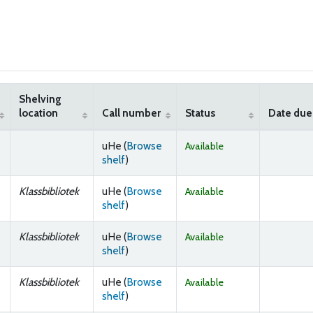
Shelving
location
Call number
Status
Date due
uHe (
Browse
Available
(Opens below)
shelf
)
Klassbibliotek
uHe (
Browse
Available
(Opens below)
shelf
)
Klassbibliotek
uHe (
Browse
Available
(Opens below)
shelf
)
Klassbibliotek
uHe (
Browse
Available
(Opens below)
shelf
)