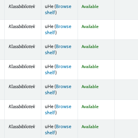
Klassbibliotek
uHe (
Browse
Available
(Opens below)
shelf
)
Klassbibliotek
uHe (
Browse
Available
(Opens below)
shelf
)
Klassbibliotek
uHe (
Browse
Available
(Opens below)
shelf
)
Klassbibliotek
uHe (
Browse
Available
(Opens below)
shelf
)
Klassbibliotek
uHe (
Browse
Available
(Opens below)
shelf
)
Klassbibliotek
uHe (
Browse
Available
(Opens below)
shelf
)
Klassbibliotek
uHe (
Browse
Available
(Opens below)
shelf
)