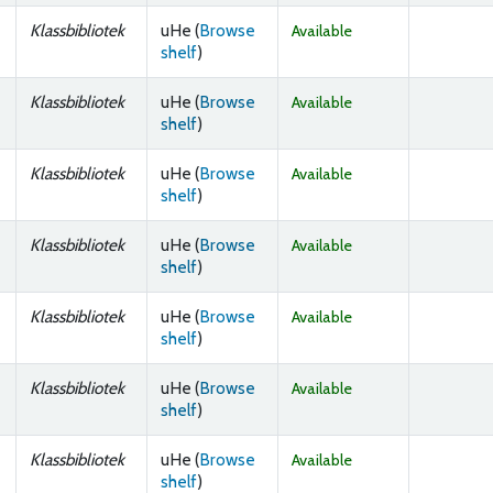
Klassbibliotek
uHe (
Browse
Available
(Opens below)
shelf
)
Klassbibliotek
uHe (
Browse
Available
(Opens below)
shelf
)
Klassbibliotek
uHe (
Browse
Available
(Opens below)
shelf
)
Klassbibliotek
uHe (
Browse
Available
(Opens below)
shelf
)
Klassbibliotek
uHe (
Browse
Available
(Opens below)
shelf
)
Klassbibliotek
uHe (
Browse
Available
(Opens below)
shelf
)
Klassbibliotek
uHe (
Browse
Available
(Opens below)
shelf
)