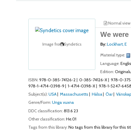
Normal view
We were l
By:
Lockhart, E
Image from Syndetics
Material type:
Language:
Engli
Edition:
Original
ISBN:
978-0-385-74126-2
0-385-74126-X
978-0-37
978-1-4714-0398-9
1-4714-0398-X
978-1-5247-645
Subject(s):
USA
Massachusetts
Hälsa
Öar
Vänska
Genre/Form:
Unga vuxna
DDC classification:
813.6 23
Other classification:
He.01
Tags from this library:
No tags from this library for this tit