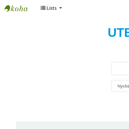
Lists
Koha online
UT