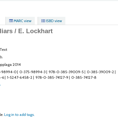
MARC view
ISBD view
iars /
E. Lockhart
Text
sh
upplaga 2014
5-98994-0
0-375-98994-3
978-0-385-39009-5
0-385-39009-2
8-6
1-5247-6458-2
978-0-385-74127-9
0-385-74127-8
p
le.
Log in to add tags.