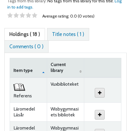
Tags from this library:
No tags from this library for this title.
Log
in to add tags.
Star ratings
Average rating: 0.0 (0 votes)
Holdings
( 18 )
Title notes ( 1 )
Comments ( 0 )
Current
Item type
library
Holdings
Vuxbiblioteket
Referens
Läromedel
Wisbygymnasi
Läsår
ets bibliotek
Läromedel
Wisbygymnasi