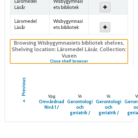
Läromedel
Wisbygymnasi
Läsår
ets bibliotek
Läromedel
Wisbygymnasi
Läsår
ets bibliotek
Browsing Wisbygymnasiets bibliotek shelves
,
Shelving location:
Läromedel Läsår,
Collection:
Vuxen
(Hides shelf browser)
Close shelf browser
Previous
Vpg
Vs
Vs
V
Omvårdnad
Gerontologi
Gerontologi
Geron
Nivå 1 /
och
och
o
geriatrik /
geriatrik /
geria