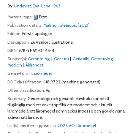
By:
Lindqvist, Eva-Lena
, 1963-
Material type:
Text
Publication details:
Malmö :
Gleerups,
[2021].
Edition:
Första upplagan
Description:
264 sidor : illustrationer
ISBN:
978-91-511-0445-4
Subject(s):
Gerontologi
Geriatrik
Geriatrik
Gerontologi
Medicin
Åldrandet
Genre/Form:
Läromedel.
DDC classification:
618.97 22 (machine generated)
Other classification:
Vs
Summary:
Gerontologi och geriatrik, elevbok i korthet:â
tillgänglig med ett enkelt språkâ ett modernt och aktuellt
läromedelâ ett läromedel som väcker intresse och gör eleverna
aktiva i sitt lärande.
List(s) this item appears in:
2025 VO Läromedel