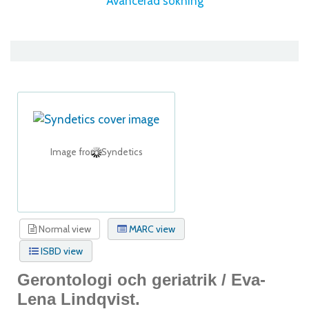
Avancerad sökning
Image from Syndetics
Normal view
MARC view
ISBD view
Gerontologi och geriatrik /
Eva-
Lena Lindqvist.