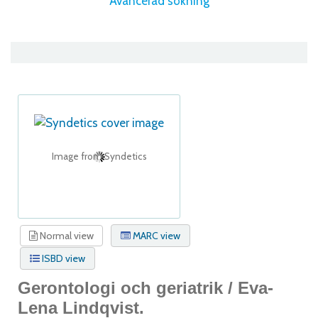
Avancerad sökning
Image from Syndetics
Normal view
MARC view
ISBD view
Gerontologi och geriatrik /
Eva-
Lena Lindqvist.