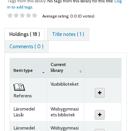
Tags from this library:
No tags from this library for this title.
Log
in to add tags.
Star ratings
Average rating: 0.0 (0 votes)
Holdings
( 18 )
Title notes ( 1 )
Comments ( 0 )
Current
Item type
library
Holdings
Vuxbiblioteket
Referens
Läromedel
Wisbygymnasi
Läsår
ets bibliotek
Läromedel
Wisbygymnasi