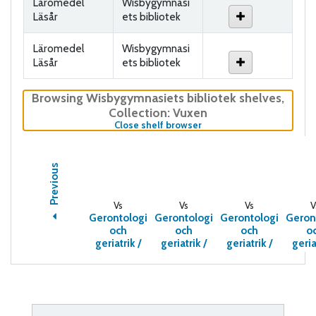
Läromedel
Wisbygymnasi
Läsår
ets bibliotek
Läromedel
Wisbygymnasi
Läsår
ets bibliotek
Browsing Wisbygymnasiets bibliotek shelves
,
Collection: Vuxen
(Hides shelf browser)
Close shelf browser
Previous
Vs
Vs
Vs
V
Gerontologi
Gerontologi
Gerontologi
Geron
och
och
och
o
geriatrik /
geriatrik /
geriatrik /
geria