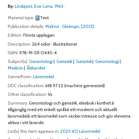
By:
Lindqvist, Eva-Lena
, 1963-
Material type:
Text
Publication details:
Malmö :
Gleerups,
[2021].
Edition:
Första upplagan
Description:
264 sidor : illustrationer
ISBN:
978-91-511-0445-4
Subject(s):
Gerontologi
Geriatrik
Geriatrik
Gerontologi
Medicin
Åldrandet
Genre/Form:
Läromedel.
DDC classification:
618.97 22 (machine generated)
Other classification:
Vs
Summary:
Gerontologi och geriatrik, elevbok i korthet:â
tillgänglig med ett enkelt språkâ ett modernt och aktuellt
läromedelâ ett läromedel som väcker intresse och gör eleverna
aktiva i sitt lärande.
List(s) this item appears in:
2025 VO Läromedel