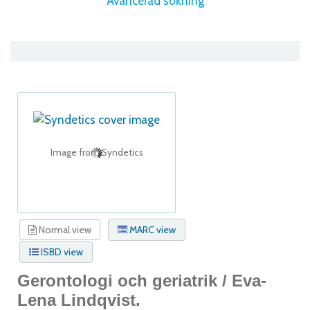
Avancerad sökning
Image from Syndetics
Normal view
MARC view
ISBD view
Gerontologi och geriatrik /
Eva-
Lena Lindqvist.