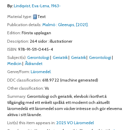
By:
Lindqvist, Eva-Lena
, 1963-
Material type:
Text
Publication details:
Malmö :
Gleerups,
[2021].
Edition:
Första upplagan
Description:
264 sidor : illustrationer
ISBN:
978-91-511-0445-4
Subject(s):
Gerontologi
Geriatrik
Geriatrik
Gerontologi
Medicin
Åldrandet
Genre/Form:
Läromedel.
DDC classification:
618.97 22 (machine generated)
Other classification:
Vs
Summary:
Gerontologi och geriatrik, elevbok i korthet:â
tillgänglig med ett enkelt språkâ ett modernt och aktuellt
läromedelâ ett läromedel som väcker intresse och gör eleverna
aktiva i sitt lärande.
List(s) this item appears in:
2025 VO Läromedel