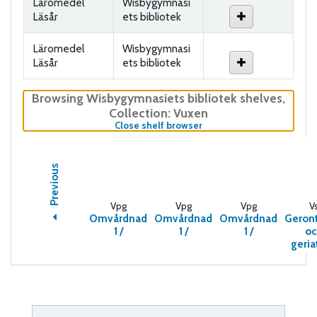
Läromedel
Wisbygymnasi
Läsår
ets bibliotek
Läromedel
Wisbygymnasi
Läsår
ets bibliotek
Browsing Wisbygymnasiets bibliotek shelves
,
Collection: Vuxen
(Hides shelf browser)
Close shelf browser
Previous
Vpg
Vpg
Vpg
V
Omvårdnad
Omvårdnad
Omvårdnad
Geront
1 /
1 /
1 /
oc
geriat