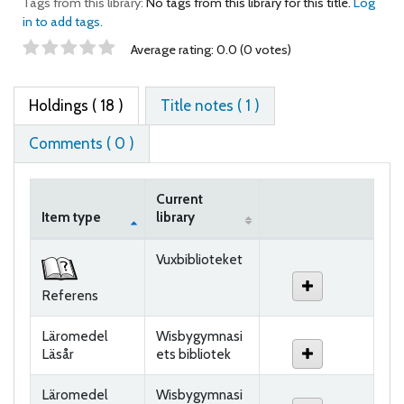
Tags from this library:
No tags from this library for this title.
Log
in to add tags.
Star ratings
Average rating: 0.0 (0 votes)
Holdings
( 18 )
Title notes ( 1 )
Comments ( 0 )
Current
Item type
library
Holdings
Vuxbiblioteket
Referens
Läromedel
Wisbygymnasi
Läsår
ets bibliotek
Läromedel
Wisbygymnasi